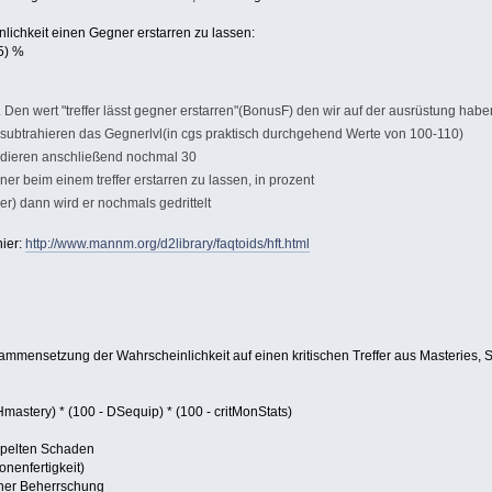
lichkeit einen Gegner erstarren zu lassen:
 5) %
Den wert "treffer lässt gegner erstarren"(BonusF) den wir auf der ausrüstung haben (
 subtrahieren das Gegnerlvl(in cgs praktisch durchgehend Werte von 100-110)
 addieren anschließend nochmal 30
er beim einem treffer erstarren zu lassen, in prozent
r) dann wird er nochmals gedrittelt
ier:
http://www.mannm.org/d2library/faqtoids/hft.html
ensetzung der Wahrscheinlichkeit auf einen kritischen Treffer aus Masteries, S
mastery) * (100 - DSequip) * (100 - critMonStats)
ppelten Schaden
onenfertigkeit)
iner Beherrschung