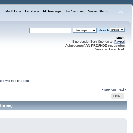
Mod Home
Item-Liste
FB Fanpage
8k-Char-Limit
Server Status
News:
Bitte sendet Eure Spende an
Paypal
.
Achtet darauf
AN FREUNDE
einzustellen.
Danke für Eure Hilfe!!!
gendwie mal braucht)
« previous
next »
PRINT
times)