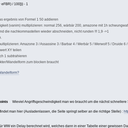
 eFBR) / 100])} - 1
das ergebnis von Formel 1 50 addieren
gkeit (vanim) multiplizieren: normal 256, wärbär 200, amazone mit 1h schwungwaf
und die nachkommastellen wieder abschneiden, nicht runden !!! 1,9 ->1
n.
tiplizieren: Amazone 3 / Assassine 3 / Barbar 4 / Werbär 5 / Werwolf 5 / Druide 6 /
wert XY teilen
ch 1 subtrahieren
rakter/Wandelform zum blocken braucht
 Wandelform?
oints
Wieviel Angriffsgeschwindigkeit man wo braucht um die nächst schnellere S
indet man hier (Ausladenlassen, die Seite springt selber an die richtige Stelle) :
ht
 für WW ein Delay berechnet wird, welches dann in einer Tabelle einer gewissen Da