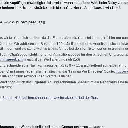
Maximale Angriffsgeschwindigkeit ist erreicht wenn man einen Wert beim Delay von u
orherigen Link, ich beschränke mich hier auf maximale Angriffsgeschwindigkeit
WIAS - WSM)*CharSpeed/100]]
 wir ja eigentlich suchen, da die Formel aber nicht umstellbar ist, hilft hier nur
Klammer. Wir addieren zur Baserate (100) sämtliche erhöhte Angriffsgeschwindigk
t in der Itemliste steht, wichtig ist das Minus bei den Itemlistenwerten mitzunehme
it dem CharSpeed (steht hier unter Animationsspeed für den einzelnen Charakter z.
/animspeed.html
meist ist der Wert allerdings eh 256)
0 und schneiden die Nachkommastellen ab (1,9 -> 1), anschließend schreiben wir u
t den Charframes (ebenfalls hier, diesmal die "Frames Per Direction" Spalte:
http://
d die Angriffsart (Attack1) den Wert raussuchen
 Wert noch durch das Ergebnis XY und schneiden wiederrum die Nachkommastellen w
erreicht
r:
Brauch Hilfe bei berechnung der ww-breakpoints bei der Sorc
ungen zur Wahrscheinlichkeit, einen Gegner erstarren zu lassen.