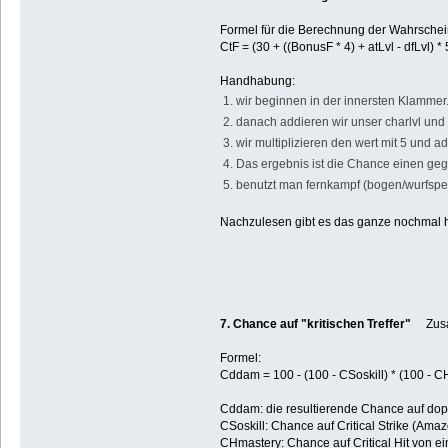
Formel für die Berechnung der Wahrschein
CtF = (30 + ((BonusF * 4) + atLvl - dfLvl) *
Handhabung:
1. wir beginnen in der innersten Klammer. 
2. danach addieren wir unser charlvl und
3. wir multiplizieren den wert mit 5 und
4. Das ergebnis ist die Chance einen gegn
5. benutzt man fernkampf (bogen/wurfspee
Nachzulesen gibt es das ganze nochmal h
7. Chance auf "kritischen Treffer"
Zusamm
Formel:
Cddam = 100 - (100 - CSoskill) * (100 - CH
Cddam: die resultierende Chance auf do
CSoskill: Chance auf Critical Strike (Amaz
CHmastery: Chance auf Critical Hit von e