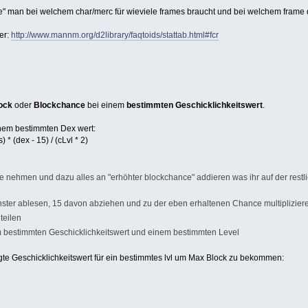
e" man bei welchem char/merc für wieviele frames braucht und bei welchem frame d
er:
http://www.mannm.org/d2library/faqtoids/stattab.html#fcr
lock
oder
Blockchance
bei einem
bestimmten Geschicklichkeitswert
.
nem bestimmten Dex wert:
 (dex - 15) / (cLvl * 2)
e nehmen und dazu alles an "erhöhter blockchance" addieren was ihr auf der rest
nster ablesen, 15 davon abziehen und zu der eben erhaltenen Chance multiplizier
teilen
em bestimmten Geschicklichkeitswert und einem bestimmten Level
igte Geschicklichkeitswert für ein bestimmtes lvl um Max Block zu bekommen: