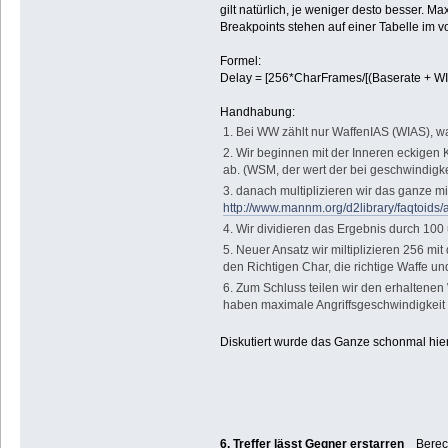
gilt natürlich, je weniger desto besser. 
Breakpoints stehen auf einer Tabelle im v
Formel:
Delay = [256*CharFrames/[(Baserate + 
Handhabung:
1. Bei WW zählt nur WaffenIAS (WIAS), was
2. Wir beginnen mit der Inneren eckigen 
ab. (WSM, der wert der bei geschwindigkei
3. danach multiplizieren wir das ganze m
http://www.mannm.org/d2library/faqtoids
4. Wir dividieren das Ergebnis durch 10
5. Neuer Ansatz wir miltiplizieren 256 mi
den Richtigen Char, die richtige Waffe un
6. Zum Schluss teilen wir den erhaltenen
haben maximale Angriffsgeschwindigkeit 
Diskutiert wurde das Ganze schonmal hie
6. Treffer lässt Gegner erstarren
Berechn