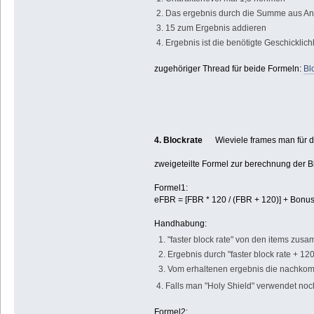
2. Das ergebnis durch die Summe aus Ang
3. 15 zum Ergebnis addieren
4. Ergebnis ist die benötigte Geschicklic
zugehöriger Thread für beide Formeln:
Bl
4. Blockrate
Wieviele frames man für da
zweigeteilte Formel zur berechnung der B
Formel1:
eFBR = [FBR * 120 / (FBR + 120)] + Bonuss
Handhabung:
1. "faster block rate" von den items zus
2. Ergebnis durch "faster block rate + 120
3. Vom erhaltenen ergebnis die nachkomm
4. Falls man "Holy Shield" verwendet noc
Formel2: