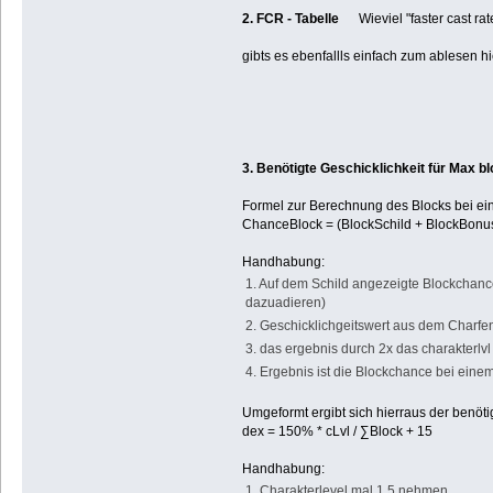
2. FCR - Tabelle
Wieviel "faster cast rat
gibts es ebenfallls einfach zum ablesen hi
3. Benötigte Geschicklichkeit für Max b
Formel zur Berechnung des Blocks bei ei
ChanceBlock = (BlockSchild + BlockBonus) *
Handhabung:
1. Auf dem Schild angezeigte Blockchanc
dazuadieren)
2. Geschicklichgeitswert aus dem Charfe
3. das ergebnis durch 2x das charakterlvl 
4. Ergebnis ist die Blockchance bei ein
Umgeformt ergibt sich hierraus der benöt
dex = 150% * cLvl / ∑Block + 15
Handhabung:
1. Charakterlevel mal 1,5 nehmen