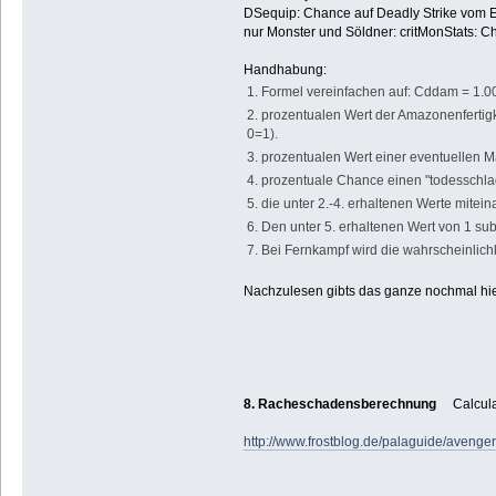
DSequip: Chance auf Deadly Strike vom 
nur Monster und Söldner: critMonStats: Cha
Handhabung:
1. Formel vereinfachen auf: Cddam = 1.00 
2. prozentualen Wert der Amazonenfertigkeit
0=1).
3. prozentualen Wert einer eventuellen M
4. prozentuale Chance einen "todesschla
5. die unter 2.-4. erhaltenen Werte mitein
6. Den unter 5. erhaltenen Wert von 1 sub
7. Bei Fernkampf wird die wahrscheinlichke
Nachzulesen gibts das ganze nochmal hi
8. Racheschadensberechnung
Calculat
http://www.frostblog.de/palaguide/aven