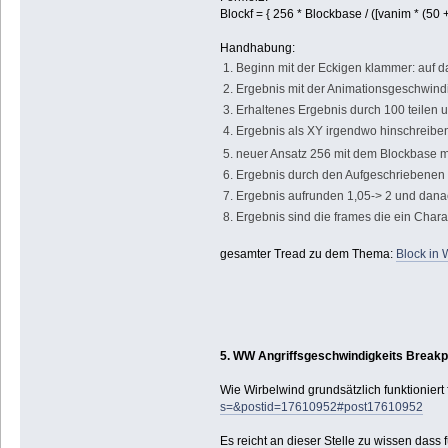
Blockf = { 256 * Blockbase / ([vanim * (50 +
Handhabung:
1. Beginn mit der Eckigen klammer: auf 
2. Ergebnis mit der Animationsgeschwindi
3. Erhaltenes Ergebnis durch 100 teilen 
4. Ergebnis als XY irgendwo hinschreibe
5. neuer Ansatz 256 mit dem Blockbase mul
6. Ergebnis durch den Aufgeschriebenen 
7. Ergebnis aufrunden 1,05-> 2 und dana
8. Ergebnis sind die frames die ein Cha
gesamter Tread zu dem Thema:
Block in
5. WW Angriffsgeschwindigkeits Breakp
Wie Wirbelwind grundsätzlich funktioniert f
s=&postid=17610952#post17610952
Es reicht an dieser Stelle zu wissen dass