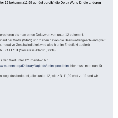
nter 12 bekommt (11,99 genügt bereits) die Delay Werte für die anderen
 rumprobieren bis man einen Delaywert von unter 12 bekommt.
eit auf der Waffe (WIAS) und ziehen davon die Basiswaffengeschwindigkeit
n, negative Geschwindigkeit wird also hier im Endeffekt addiert)
b. SO A1 STF(Sorceress,Attack1,Staffs):
ns den Wert unter XY irgendwo hin
www.mannm.org/d2library/faqtoids/animspeed.html
hier muss man nun für
eg, das bedeutet, alles unter 12, wie z.B. 11,99 wird zu 11 und wir