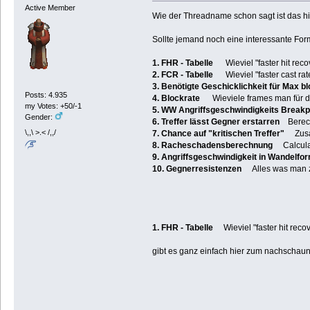
Active Member
Wie der Threadname schon sagt ist das hi
Sollte jemand noch eine interessante Forme
1. FHR - Tabelle
Wieviel "faster hit reco
2. FCR - Tabelle
Wieviel "faster cast rat
3. Benötigte Geschicklichkeit für Max b
Posts: 4.935
4. Blockrate
Wieviele frames man für da
my Votes: +50/-1
5. WW Angriffsgeschwindigkeits Breakp
Gender:
6. Treffer lässt Gegner erstarren
Berechn
\,,\ >.< /,,/
7. Chance auf "kritischen Treffer"
Zusamm
8. Racheschadensberechnung
Calculat
9. Angriffsgeschwindigkeit in Wandelfo
10. Gegnerresistenzen
Alles was man zu
1. FHR - Tabelle
Wieviel "faster hit recov
gibt es ganz einfach hier zum nachschau