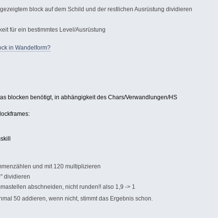
ezeigtem block auf dem Schild und der restlichen Ausrüstung dividieren
hkeit für ein bestimmtes Level/Ausrüstung
ock in Wandelform?
s blocken benötigt, in abhängigkeit des Chars/Verwandlungen/HS
lockframes:
kill
ammenzählen und mit 120 multiplizieren
" dividieren
astellen abschneiden, nicht runden!! also 1,9 -> 1
hmal 50 addieren, wenn nicht, stimmt das Ergebnis schon.