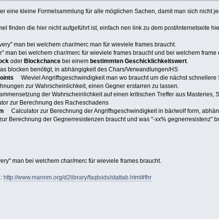
er eine kleine Formelsammlung für alle möglichen Sachen, damit man sich nicht j
l finden die hier nicht aufgeführt ist, einfach nen link zu dem post/internetseite
very" man bei welchem char/merc man für wieviele frames braucht.
e" man bei welchem char/merc für wieviele frames braucht und bei welchem frame d
lock
oder
Blockchance
bei einem
bestimmten Geschicklichkeitswert
.
s blocken benötigt, in abhängigkeit des Chars/Verwandlungen/HS
oints
Wieviel Angriffsgeschwindigkeit man wo braucht um die nächst schnellere S
ungen zur Wahrscheinlichkeit, einen Gegner erstarren zu lassen.
ensetzung der Wahrscheinlichkeit auf einen kritischen Treffer aus Masteries, S
or zur Berechnung des Racheschadens
rm
Calculator zur Berechnung der Angriffsgeschwindigkeit in bär/wolf form, abhä
r Berechnung der Gegnerresistenzen braucht und was "-xx% gegnerresistenz" br
ery" man bei welchem char/merc für wieviele frames braucht.
n:
http://www.mannm.org/d2library/faqtoids/stattab.html#fhr