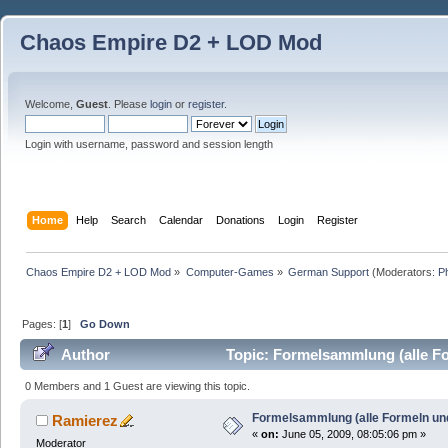
Chaos Empire D2 + LOD Mod
Welcome,
Guest
. Please
login
or
register
.
Login with username, password and session length
Home
Help
Search
Calendar
Donations
Login
Register
Chaos Empire D2 + LOD Mod
»
Computer-Games
»
German Support
(Moderators:
P
Pages: [
1
]
Go Down
Author
Topic: Formelsammlung (alle Fo
0 Members and 1 Guest are viewing this topic.
Formelsammlung (alle Formeln und
Ramierez
«
on:
June 05, 2009, 08:05:06 pm »
Moderator