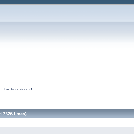
c:
char  bleibt stecken!
d 2326 times)