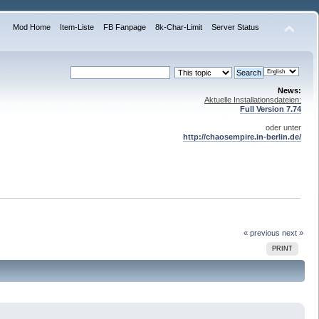
Mod Home
Item-Liste
FB Fanpage
8k-Char-Limit
Server Status
News:
Aktuelle Installationsdateien:
Full Version 7.74
oder unter
http://chaosempire.in-berlin.de/
« previous
next »
PRINT