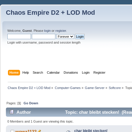
Chaos Empire D2 + LOD Mod
Welcome,
Guest
. Please
login
or
register
.
Login with username, password and session length
Home
Help
Search
Calendar
Donations
Login
Register
Chaos Empire D2 + LOD Mod
»
Computer-Games
»
Game-Server
»
Softcore
»
Topi
Pages: [
1
]
Go Down
Author
Topic: char bleibt stecken! (Rea
0 Members and 1 Guest are viewing this topic.
char bleibt stecken!
wowa1122