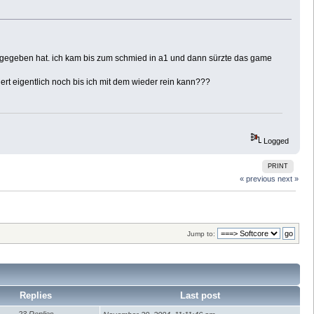
. gegeben hat. ich kam bis zum schmied in a1 und dann sürzte das game
t eigentlich noch bis ich mit dem wieder rein kann???
Logged
PRINT
« previous
next »
Jump to:
Replies
Last post
23 Replies