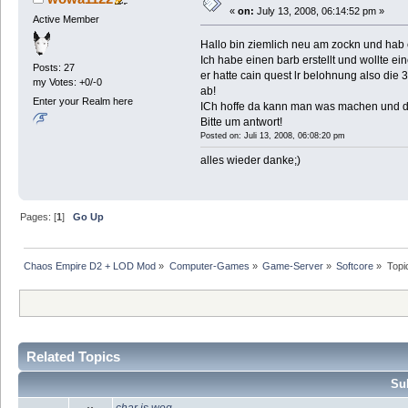
«
on:
July 13, 2008, 06:14:52 pm »
Active Member
Hallo bin ziemlich neu am zockn und hab
Ich habe einen barb erstellt und wollte e
Posts: 27
er hatte cain quest lr belohnung also di
my Votes: +0/-0
ab!
Enter your Realm here
ICh hoffe da kann man was machen und das
Bitte um antwort!
Posted on: Juli 13, 2008, 06:08:20 pm
alles wieder danke;)
Pages: [
1
]
Go Up
Chaos Empire D2 + LOD Mod
»
Computer-Games
»
Game-Server
»
Softcore
»
Topi
Related Topics
Sub
char is weg