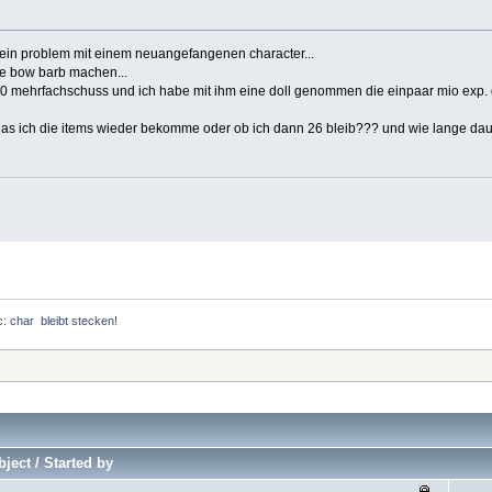
 ein problem mit einem neuangefangenen character...
ine bow barb machen...
e 30 mehrfachschuss und ich habe mit ihm eine doll genommen die einpaar mio exp
 ich die items wieder bekomme oder ob ich dann 26 bleib??? und wie lange dauer
c:
char  bleibt stecken!
ject / Started by