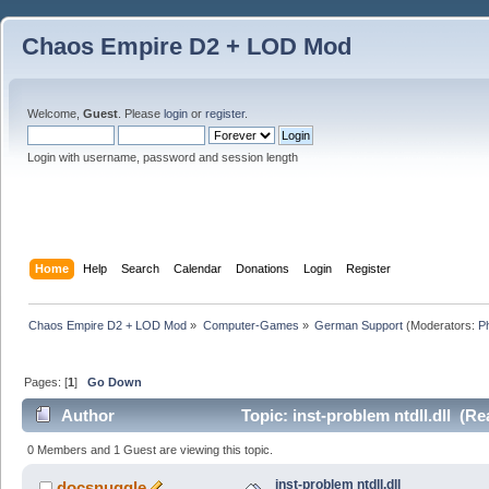
Chaos Empire D2 + LOD Mod
Welcome,
Guest
. Please
login
or
register
.
Login with username, password and session length
Home
Help
Search
Calendar
Donations
Login
Register
Chaos Empire D2 + LOD Mod
»
Computer-Games
»
German Support
(Moderators:
P
Pages: [
1
]
Go Down
Author
Topic: inst-problem ntdll.dll (R
0 Members and 1 Guest are viewing this topic.
inst-problem ntdll.dll
docsnuggle