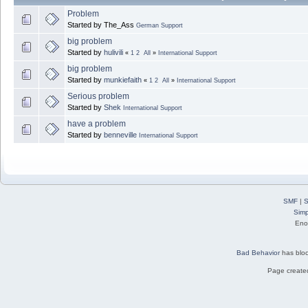
Problem
Started by The_Ass
German Support
big problem
Started by
hulivili
«
1
2
All
»
International Support
big problem
Started by
munkiefaith
«
1
2
All
»
International Support
Serious problem
Started by
Shek
International Support
have a problem
Started by
benneville
International Support
SMF
|
S
Simp
Eno
Bad Behavior
has blo
Page created