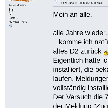
«
on:
June 18, 2008, 05:25:41 pm »
Active Member
Moin an alle,
Posts: 9
my Votes: +0/-0
alle Jahre wieder..
...komme ich natü
altes D2 zurück
Eigentlich hatte 
installiert, die b
laufen, Meldunge
vollständig install
Der Versuch die 7.
der Meldung "Zug