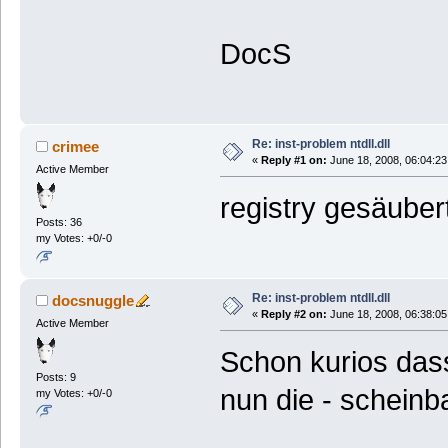
DocS
Re: inst-problem ntdll.dll
crimee
«
Reply #1 on:
June 18, 2008, 06:04:23
Active Member
registry gesäubert
Posts: 36
my Votes: +0/-0
Re: inst-problem ntdll.dll
docsnuggle
«
Reply #2 on:
June 18, 2008, 06:38:05
Active Member
Schon kurios dass
Posts: 9
nun die - schein
my Votes: +0/-0