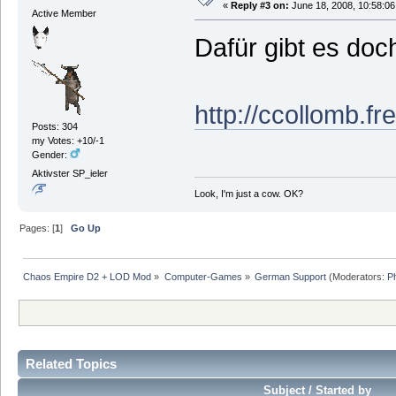
«
Reply #3 on:
June 18, 2008, 10:58:06
Active Member
Dafür gibt es doc
http://ccollomb.fre
Posts: 304
my Votes: +10/-1
Gender:
Aktivster SP_ieler
Look, I'm just a cow. OK?
Pages: [
1
]
Go Up
Chaos Empire D2 + LOD Mod
»
Computer-Games
»
German Support
(Moderators:
P
Related Topics
Subject / Started by