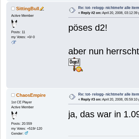
Re: tot- relogg- nichtmehr alle ite
SittingBull
«
Reply #2 on:
April 20, 2008, 03:12:39
Active Member
pöses d2!
Posts: 11
my Votes: +0/-0
aber nun herrsch
Re: tot- relogg- nichtmehr alle ite
ChaosEmpire
«
Reply #3 on:
April 20, 2008, 05:59:10
1st CE Player
Active Member
ja, das war in 1.
Posts: 20.559
my Votes: +519/-120
Gender: