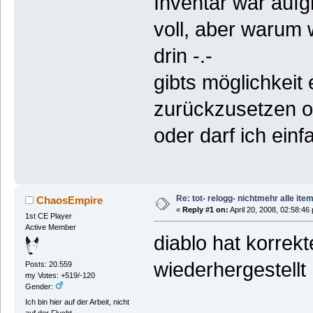
Inventar war aufg
voll, aber warum 
drin -.-
gibts möglichkeit
zurückzusetzen 
oder darf ich ein
Re: tot- relogg- nichtmehr alle ite
ChaosEmpire
«
Reply #1 on:
April 20, 2008, 02:58:46
1st CE Player
Active Member
diablo hat korrekt
wiederhergestellt
Posts: 20.559
my Votes: +519/-120
Gender:
Ich bin hier auf der Arbeit, nicht
auf der Flucht