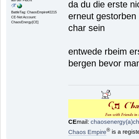
da du die erste n
BattleTag: ChaosEmpire#2215
erneut gestorben b
CE-Net Account:
ChaosEnergy[CE]
char sein
entwede rbeim ers
bergen bevor man
CE
mail:
chaosenergy(a)c
®
Chaos Empire
is a regis