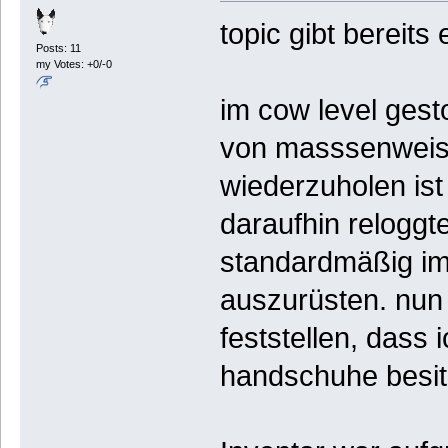
topic gibt bereits
Posts: 11
my Votes: +0/-0
im cow level ges
von masssenweise
wiederzuholen ist
daraufhin reloggt
standardmäßig im
auszurüsten. nun
feststellen, dass 
handschuhe besi