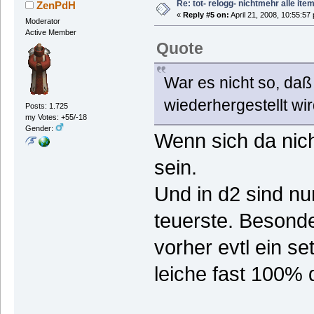
Re: tot- relogg- nichtmehr alle ite
ZenPdH
«
Reply #5 on:
April 21, 2008, 10:55:57
Moderator
Active Member
Quote
War es nicht so, daß
wiederhergestellt wi
Posts: 1.725
my Votes: +55/-18
Gender:
Wenn sich da nich
sein.
Und in d2 sind n
teuerste. Besond
vorher evtl ein se
leiche fast 100% d