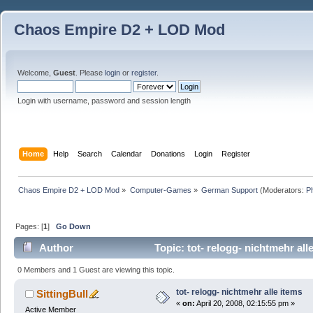
Chaos Empire D2 + LOD Mod
Welcome,
Guest
. Please
login
or
register
.
Login with username, password and session length
Home
Help
Search
Calendar
Donations
Login
Register
Chaos Empire D2 + LOD Mod
»
Computer-Games
»
German Support
(Moderators:
P
Pages: [
1
]
Go Down
Author
Topic: tot- relogg- nichtmehr al
0 Members and 1 Guest are viewing this topic.
tot- relogg- nichtmehr alle items
SittingBull
«
on:
April 20, 2008, 02:15:55 pm »
Active Member