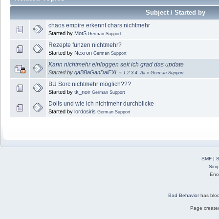
Subject / Started by
chaos empire erkennt chars nichtmehr
Started by
MotS
German Support
Rezepte funzen nichtmehr?
Started by
Nexron
German Support
Kann nichtmehr einloggen seit ich grad das update
Started by
gaBBaGanDalFXL
«
1
2
3
4
All
»
German Support
BU Sorc nichtmehr möglich???
Started by
tk_noir
German Support
Dolls und wie ich nichtmehr durchblicke
Started by
lordosiris
German Support
SMF
|
S
Simp
Eno
Bad Behavior
has blo
Page created