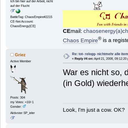
Ich bin hier auf der Arbeit, nicht
auf der Flucht
BattleTag: ChaosEmpire#2215
CE-Net Account:
ChaosEnergy[CE]
CE
mail:
chaosenergy(a)c
®
Chaos Empire
is a regis
Re: tot- relogg- nichtmehr alle ite
Griez
«
Reply #4 on:
April 21, 2008, 09:12:20
Active Member
War es nicht so, 
(in Gold) wiederhe
Posts: 304
my Votes: +10/-1
Gender:
Look, I'm just a cow. OK?
Aktivster SP_ieler