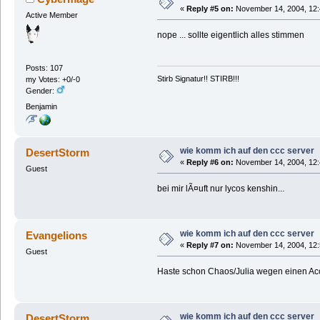
«
Reply #5 on:
November 14, 2004, 12:
Active Member
nope ... sollte eigentlich alles stimmen
Posts: 107
Stirb Signatur!! STIRB!!!
my Votes: +0/-0
Gender:
Benjamin
wie komm ich auf den ccc server
DesertStorm
«
Reply #6 on:
November 14, 2004, 12:
Guest
bei mir lÃ¤uft nur lycos kenshin...
wie komm ich auf den ccc server
Evangelions
«
Reply #7 on:
November 14, 2004, 12:
Guest
Haste schon Chaos/Julia wegen einen Ac
wie komm ich auf den ccc server
DesertStorm