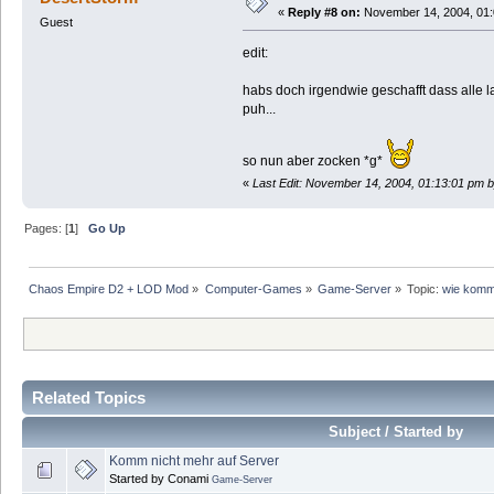
«
Reply #8 on:
November 14, 2004, 01:
Guest
edit:
habs doch irgendwie geschafft dass alle l
puh...
so nun aber zocken *g*
«
Last Edit: November 14, 2004, 01:13:01 pm 
Pages: [
1
]
Go Up
Chaos Empire D2 + LOD Mod
»
Computer-Games
»
Game-Server
»
Topic:
wie komm 
Related Topics
Subject / Started by
Komm nicht mehr auf Server
Started by Conami
Game-Server