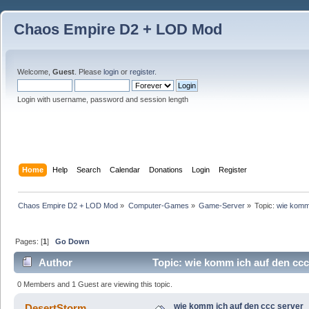
Chaos Empire D2 + LOD Mod
Welcome,
Guest
. Please
login
or
register
.
Login with username, password and session length
Home
Help
Search
Calendar
Donations
Login
Register
Chaos Empire D2 + LOD Mod
»
Computer-Games
»
Game-Server
»
Topic:
wie komm 
Pages: [
1
]
Go Down
Author
Topic: wie komm ich auf den ccc
0 Members and 1 Guest are viewing this topic.
wie komm ich auf den ccc server
DesertStorm