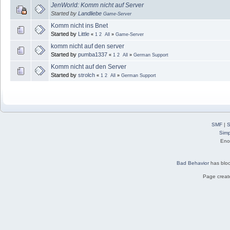
JenWorld: Komm nicht auf Server
Started by
Landliebe
Game-Server
Komm nicht ins Bnet
Started by
Little
«
1
2
All
»
Game-Server
komm nicht auf den server
Started by
pumba1337
«
1
2
All
»
German Support
Komm nicht auf den Server
Started by
strolch
«
1
2
All
»
German Support
SMF
|
S
Simp
Eno
Bad Behavior
has blo
Page create