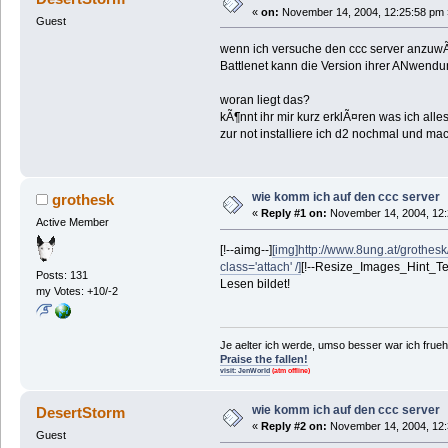
«
on:
November 14, 2004, 12:25:58 pm 
Guest
wenn ich versuche den ccc server anzuw
Battlenet kann die Version ihrer ANwendung 
woran liegt das?
kÃ¶nnt ihr mir kurz erklÃ¤ren was ich al
zur not installiere ich d2 nochmal und mac
wie komm ich auf den ccc server
grothesk
«
Reply #1 on:
November 14, 2004, 12:
Active Member
[!--aimg--]
[img]http://www.8ung.at/grothesk
class='attach' /]
[!--Resize_Images_Hint_Text
Posts: 131
Lesen bildet!
my Votes: +10/-2
Je aelter ich werde, umso besser war ich fruehe
Praise the fallen!
visit: JenWorld
(atm offline)
wie komm ich auf den ccc server
DesertStorm
«
Reply #2 on:
November 14, 2004, 12:
Guest