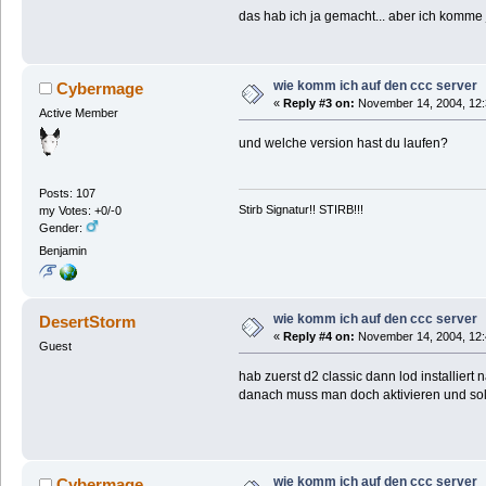
das hab ich ja gemacht... aber ich komme 
wie komm ich auf den ccc server
Cybermage
«
Reply #3 on:
November 14, 2004, 12:
Active Member
und welche version hast du laufen?
Posts: 107
Stirb Signatur!! STIRB!!!
my Votes: +0/-0
Gender:
Benjamin
wie komm ich auf den ccc server
DesertStorm
«
Reply #4 on:
November 14, 2004, 12:
Guest
hab zuerst d2 classic dann lod installiert
danach muss man doch aktivieren und soll
wie komm ich auf den ccc server
Cybermage