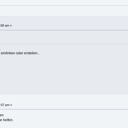
:08 am »
.
einlinken oder erstellen...
:07 pm »
fen
e helfen.