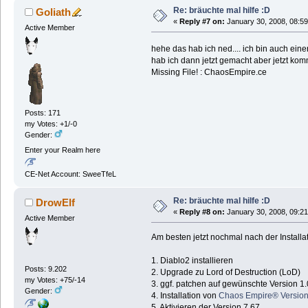
Re: bräuchte mal hilfe :D
Goliath
«
Reply #7 on:
January 30, 2008, 08:59
Active Member
hehe das hab ich ned.... ich bin auch ein
hab ich dann jetzt gemacht aber jetzt kom
Missing File! : ChaosEmpire.ce
Posts: 171
my Votes: +1/-0
Gender:
Enter your Realm here
CE-Net Account: SweeTfeL
Re: bräuchte mal hilfe :D
DrowElf
«
Reply #8 on:
January 30, 2008, 09:21
Active Member
Am besten jetzt nochmal nach der Install
1. Diablo2 installieren
Posts: 9.202
2. Upgrade zu Lord of Destruction (LoD)
my Votes: +75/-14
3. ggf. patchen auf gewünschte Version 1.
Gender:
4. Installation von
Chaos Empire® Version
5. Aktivieren der Version 7.67