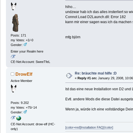
hiho....
undzwar hab ich das alles insterliert so w
Connot Load D2Launch.dll: Error 182
kann mir einer sagen was ich da machen s
Posts: 171
mfg björn
my Votes: +1/-0
Gender:
Enter your Realm here
CE-Net Account: SweeTfeL
Re: bräuchte mal hilfe :D
DrowElf
«
Reply #1 on:
January 29, 2008, 10:06
Active Member
Ist das eine neue Installation von D2 un
Evtl. andere Mods die diese Datei ausget
Posts: 9.202
my Votes: +75/-14
Wenn ja, würde ich eine vollständige Dein
Gender:
CE-Net Account: drow-elf (HC-
[color=red]Installation FAQ[/color]
only)