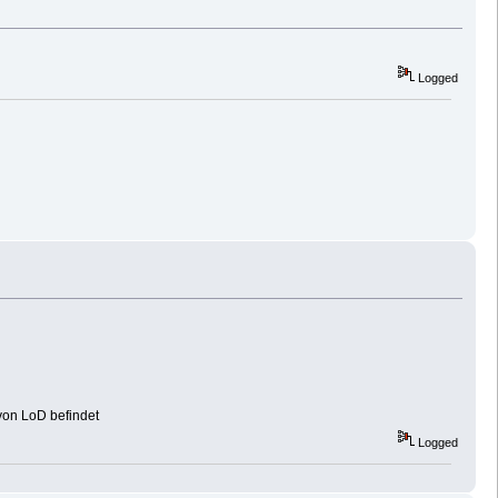
Logged
von LoD befindet
Logged