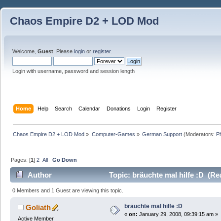
Chaos Empire D2 + LOD Mod
Welcome,
Guest
. Please
login
or
register
.
Login with username, password and session length
Home
Help
Search
Calendar
Donations
Login
Register
Chaos Empire D2 + LOD Mod
»
Computer-Games
»
German Support
(Moderators:
P
Pages: [
1
]
2
All
Go Down
Author
Topic: bräuchte mal hilfe :D (Re
0 Members and 1 Guest are viewing this topic.
bräuchte mal hilfe :D
Goliath
«
on:
January 29, 2008, 09:39:15 am »
Active Member