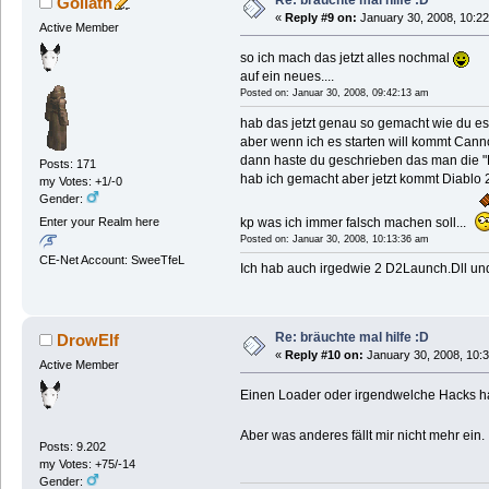
Re: bräuchte mal hilfe :D
Goliath
«
Reply #9 on:
January 30, 2008, 10:22
Active Member
so ich mach das jetzt alles nochmal
auf ein neues....
Posted on: Januar 30, 2008, 09:42:13 am
hab das jetzt genau so gemacht wie du es 
aber wenn ich es starten will kommt Canno
dann haste du geschrieben das man die "Dia
Posts: 171
hab ich gemacht aber jetzt kommt Diablo 
my Votes: +1/-0
Gender:
kp was ich immer falsch machen soll...
Enter your Realm here
Posted on: Januar 30, 2008, 10:13:36 am
CE-Net Account: SweeTfeL
Ich hab auch irgedwie 2 D2Launch.Dll un
Re: bräuchte mal hilfe :D
DrowElf
«
Reply #10 on:
January 30, 2008, 10:
Active Member
Einen Loader oder irgendwelche Hacks hast 
Aber was anderes fällt mir nicht mehr ein.
Posts: 9.202
my Votes: +75/-14
Gender: