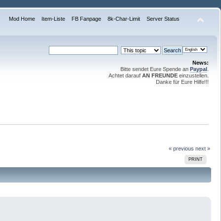
Mod Home
Item-Liste
FB Fanpage
8k-Char-Limit
Server Status
News:
Bitte sendet Eure Spende an
Paypal
.
Achtet darauf
AN FREUNDE
einzustellen.
Danke für Eure Hilfe!!!
« previous
next »
PRINT