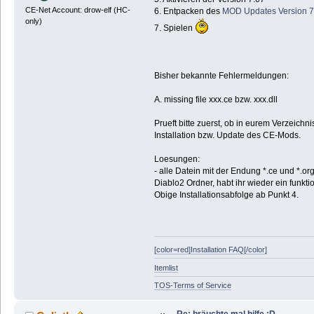
CE-Net Account: drow-elf (HC-
6. Entpacken des
MOD Updates Version 7
only)
7. Spielen
Bisher bekannte Fehlermeldungen:
A. missing file xxx.ce bzw. xxx.dll
Prueft bitte zuerst, ob in eurem Verzeichn
Installation bzw. Update des CE-Mods.
Loesungen:
- alle Datein mit der Endung *.ce und *.
Diablo2 Ordner, habt ihr wieder ein funkt
Obige Installationsabfolge ab Punkt 4.
[color=red]Installation FAQ[/color]
Itemlist
TOS-Terms of Service