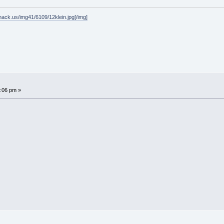
hack.us/img41/6109/12klein.jpg[/img]
:06 pm »