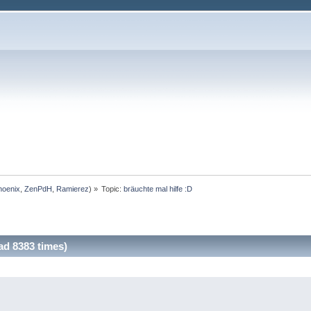
hoenix
,
ZenPdH
,
Ramierez
) »
Topic:
bräuchte mal hilfe :D
ad 8383 times)