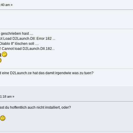
:40 am »
geschrieben hast ....
t Load D2Launch.Dll: Error 182 ...
blo II" löschen soll ....
2 Cannot load D2Launch.Dll.182...
d eine D2Launch.ce hat das damit irgendwie was zu tuen?
31:18 am »
du hoffentlich auch nicht installiert, oder?