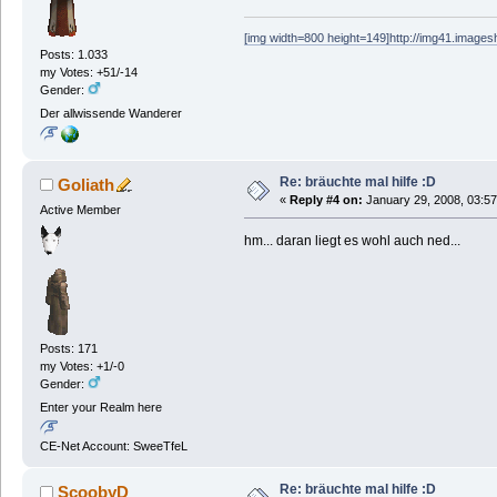
[img width=800 height=149]http://img41.images
Posts: 1.033
my Votes: +51/-14
Gender:
Der allwissende Wanderer
Re: bräuchte mal hilfe :D
Goliath
«
Reply #4 on:
January 29, 2008, 03:57
Active Member
hm... daran liegt es wohl auch ned...
Posts: 171
my Votes: +1/-0
Gender:
Enter your Realm here
CE-Net Account: SweeTfeL
Re: bräuchte mal hilfe :D
ScoobyD