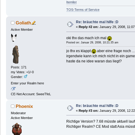
Itemlist
TOS-Terms of Service
Re: bräuchte mal hilfe :D
Goliath
«
Reply #2 on:
January 29, 2008, 11:07
Active Member
oki thx das mach ich mal
Posted on: Januar 29, 2008, 10:21:35 am
jo thx es klappt
aber eine frage noch ...
irgendwie kann ich mich nicht in ein game 
haste da ne idee waran das liegt?
Posts: 171
my Votes: +1/-0
Gender:
Enter your Realm here
CE-Net Account: SweeTfeL
Re: bräuchte mal hilfe :D
Phoenix
«
Reply #3 on:
January 29, 2008, 12:22
Moderator
Active Member
Richtige Version? 7.68 müsste aktuell lau
Richtiger Realm? CE Mod statt Asia müsst