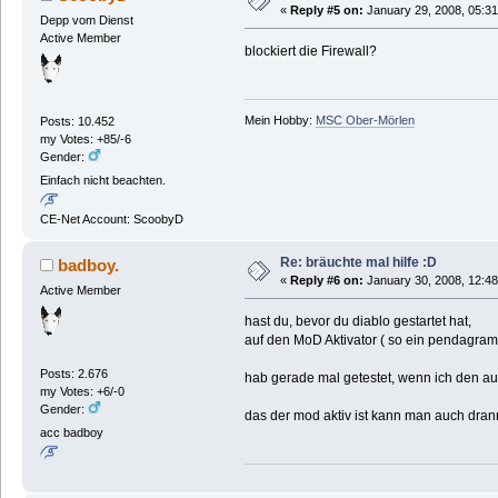
«
Reply #5 on:
January 29, 2008, 05:31
Depp vom Dienst
Active Member
blockiert die Firewall?
Mein Hobby:
MSC Ober-Mörlen
Posts: 10.452
my Votes: +85/-6
Gender:
Einfach nicht beachten.
CE-Net Account: ScoobyD
Re: bräuchte mal hilfe :D
badboy.
«
Reply #6 on:
January 30, 2008, 12:48
Active Member
hast du, bevor du diablo gestartet hat,
auf den MoD Aktivator ( so ein pendagram d
Posts: 2.676
hab gerade mal getestet, wenn ich den aus
my Votes: +6/-0
Gender:
das der mod aktiv ist kann man auch dra
acc badboy