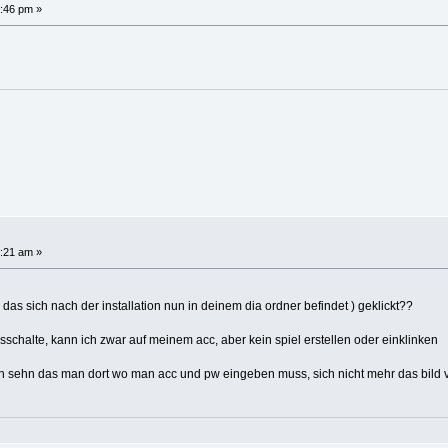
:46 pm »
:21 am »
as sich nach der installation nun in deinem dia ordner befindet ) geklickt??
schalte, kann ich zwar auf meinem acc, aber kein spiel erstellen oder einklinken
nn sehn das man dort wo man acc und pw eingeben muss, sich nicht mehr das bild 