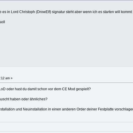
ie es in Lord Christoph (DrowElf) signatur steht aber wenn ich es starten will kommt
oll
:12 am »
d LoD oder hast du damit schon vor dem CE Mod gespielt?
auscht haben oder ähnliches?
stallation und Neuinstallation in einen anderen Order deiner Festplatte vorschlage