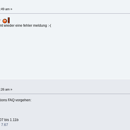
:49 am »
er
mt wieder eine fehler meldung :-(
:26 am »
ations FAQ vorgehen:
07 bis 1.11b
 7.67