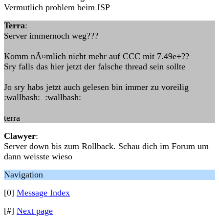
Vermutlich problem beim ISP
Terra
:
Server immernoch weg???
Komm nÃ¤mlich nicht mehr auf CCC mit 7.49e+??
Sry falls das hier jetzt der falsche thread sein sollte
Jo sry habs jetzt auch gelesen bin immer zu voreilig
:wallbash: :wallbash:
terra
Clawyer
:
Server down bis zum Rollback. Schau dich im Forum um
dann weisste wieso
Navigation
[0]
Message Index
[#]
Next page