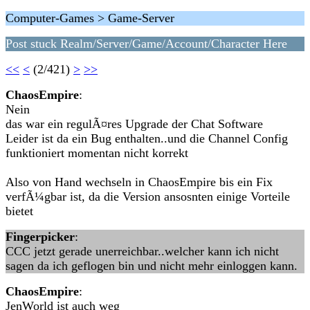
Computer-Games > Game-Server
Post stuck Realm/Server/Game/Account/Character Here
<<
<
(2/421)
>
>>
ChaosEmpire
:
Nein
das war ein regulÃ¤res Upgrade der Chat Software
Leider ist da ein Bug enthalten..und die Channel Config
funktioniert momentan nicht korrekt
Also von Hand wechseln in ChaosEmpire bis ein Fix
verfÃ¼gbar ist, da die Version ansosnten einige Vorteile
bietet
Fingerpicker
:
CCC jetzt gerade unerreichbar..welcher kann ich nicht
sagen da ich geflogen bin und nicht mehr einloggen kann.
ChaosEmpire
:
JenWorld ist auch weg