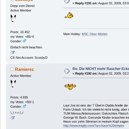
«
Reply #191 on:
August 02, 2009, 03:
Depp vom Dienst
Active Member
Posts: 10.452
Mein Hobby:
MSC Ober-Mörlen
my Votes: +85/-6
Gender:
Einfach nicht beachten.
CE-Net Account: ScoobyD
Re: Die NICHT mehr Raucher Eck
Ramierez
«
Reply #192 on:
August 02, 2009, 03:
Active Member
Posts: 4.935
my Votes: +50/-1
Laut Joe ist eins der 7 Übel in Diablo Arielle di
Gender:
Farin Urlaub: Ich bin vieleicht nicht lustig, aber
\,,\ >.< /,,/
TUM Mensa Aktionsessen: Gekochtes Fleisch 
George W. Bush: Gesunde Kinder brauchen ke
Neun von zehn Stimmen in meinen Kopf sagen ic
http://www.lmgtfy.com/?q=chaos%20empire