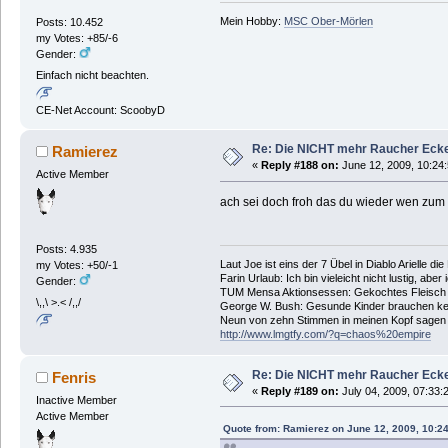
Mein Hobby:
MSC Ober-Mörlen
Posts: 10.452
my Votes: +85/-6
Gender:
Einfach nicht beachten.
CE-Net Account: ScoobyD
Re: Die NICHT mehr Raucher Eck
Ramierez
«
Reply #188 on:
June 12, 2009, 10:24
Active Member
ach sei doch froh das du wieder wen zum
Posts: 4.935
Laut Joe ist eins der 7 Übel in Diablo Arielle di
my Votes: +50/-1
Farin Urlaub: Ich bin vieleicht nicht lustig, aber
Gender:
TUM Mensa Aktionsessen: Gekochtes Fleisch 
\,,\ >.< /,,/
George W. Bush: Gesunde Kinder brauchen ke
Neun von zehn Stimmen in meinen Kopf sagen ic
http://www.lmgtfy.com/?q=chaos%20empire
Re: Die NICHT mehr Raucher Eck
Fenris
«
Reply #189 on:
July 04, 2009, 07:33:
Inactive Member
Active Member
Quote from: Ramierez on June 12, 2009, 10:2