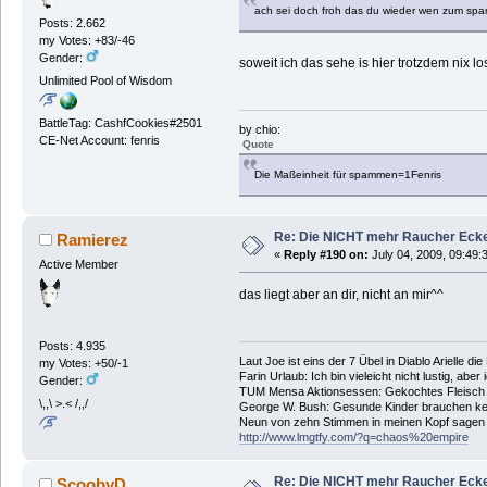
ach sei doch froh das du wieder wen zum sp
Posts: 2.662
my Votes: +83/-46
Gender:
soweit ich das sehe is hier trotzdem nix lo
Unlimited Pool of Wisdom
BattleTag: CashfCookies#2501
by chio:
CE-Net Account: fenris
Quote
Die Maßeinheit für spammen=1Fenris
Re: Die NICHT mehr Raucher Eck
Ramierez
«
Reply #190 on:
July 04, 2009, 09:49:
Active Member
das liegt aber an dir, nicht an mir^^
Posts: 4.935
Laut Joe ist eins der 7 Übel in Diablo Arielle di
my Votes: +50/-1
Farin Urlaub: Ich bin vieleicht nicht lustig, aber
Gender:
TUM Mensa Aktionsessen: Gekochtes Fleisch 
\,,\ >.< /,,/
George W. Bush: Gesunde Kinder brauchen ke
Neun von zehn Stimmen in meinen Kopf sagen ic
http://www.lmgtfy.com/?q=chaos%20empire
Re: Die NICHT mehr Raucher Eck
ScoobyD