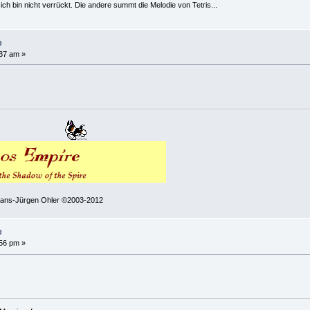
h bin nicht verrückt. Die andere summt die Melodie von Tetris...
e
:37 am »
 Hans-Jürgen Ohler ©2003-2012
e
:56 pm »