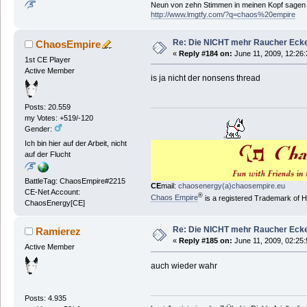
Neun von zehn Stimmen in meinen Kopf sagen ic
http://www.lmgtfy.com/?q=chaos%20empire
Re: Die NICHT mehr Raucher Eck
ChaosEmpire
«
Reply #184 on:
June 11, 2009, 12:26
1st CE Player
Active Member
is ja nicht der nonsens thread
Posts: 20.559
my Votes: +519/-120
Gender:
Ich bin hier auf der Arbeit, nicht
auf der Flucht
BattleTag: ChaosEmpire#2215
CE
mail:
chaosenergy(a)chaosempire.eu
CE-Net Account:
®
Chaos Empire
is a registered Trademark of
ChaosEnergy[CE]
Re: Die NICHT mehr Raucher Eck
Ramierez
«
Reply #185 on:
June 11, 2009, 02:25
Active Member
auch wieder wahr
Posts: 4.935