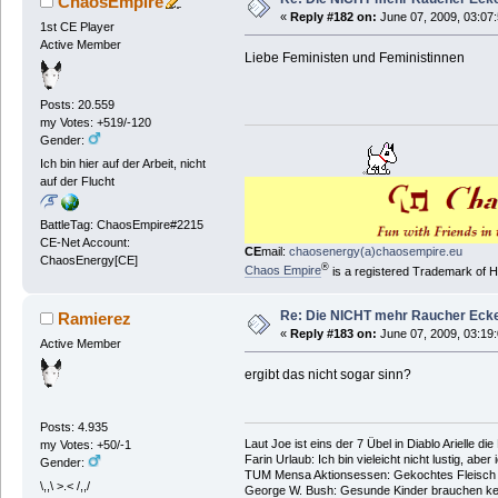
ChaosEmpire
«
Reply #182 on:
June 07, 2009, 03:07
1st CE Player
Active Member
Liebe Feministen und Feministinnen
Posts: 20.559
my Votes: +519/-120
Gender:
Ich bin hier auf der Arbeit, nicht
auf der Flucht
BattleTag: ChaosEmpire#2215
CE-Net Account:
CE
mail:
chaosenergy(a)chaosempire.eu
ChaosEnergy[CE]
®
Chaos Empire
is a registered Trademark of
Re: Die NICHT mehr Raucher Eck
Ramierez
«
Reply #183 on:
June 07, 2009, 03:19
Active Member
ergibt das nicht sogar sinn?
Posts: 4.935
Laut Joe ist eins der 7 Übel in Diablo Arielle di
my Votes: +50/-1
Farin Urlaub: Ich bin vieleicht nicht lustig, aber
Gender:
TUM Mensa Aktionsessen: Gekochtes Fleisch 
\,,\ >.< /,,/
George W. Bush: Gesunde Kinder brauchen ke