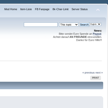
Mod Home
Item-Liste
FB Fanpage
8k-Char-Limit
Server Status
News:
Bitte sendet Eure Spende an
Paypal
.
Achtet darauf
AN FREUNDE
einzustellen.
Danke für Eure Hilfe!!!
« previous
next »
PRINT