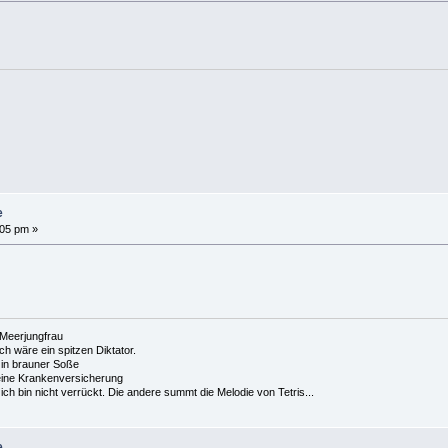
e
:05 pm »
e Meerjungfrau
 ich wäre ein spitzen Diktator.
in brauner Soße
ine Krankenversicherung
h bin nicht verrückt. Die andere summt die Melodie von Tetris...
e