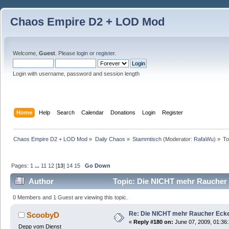
Chaos Empire D2 + LOD Mod
Welcome,
Guest
. Please
login
or
register
.
Login with username, password and session length
Home
Help
Search
Calendar
Donations
Login
Register
Chaos Empire D2 + LOD Mod
»
Daily Chaos
»
Stammtisch
(Moderator:
RafaWu
) »
To
Pages:
1
...
11
12
[
13
]
14
15
Go Down
Author
Topic: Die NICHT mehr Raucher 
0 Members and 1 Guest are viewing this topic.
Re: Die NICHT mehr Raucher Eck
ScoobyD
«
Reply #180 on:
June 07, 2009, 01:36
Depp vom Dienst