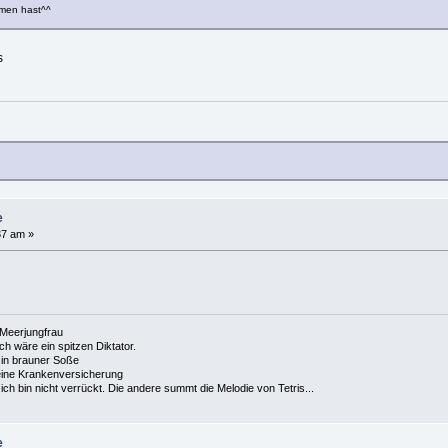
amen hast^^
s
e
37 am »
e Meerjungfrau
 ich wäre ein spitzen Diktator.
in brauner Soße
ine Krankenversicherung
h bin nicht verrückt. Die andere summt die Melodie von Tetris...
e