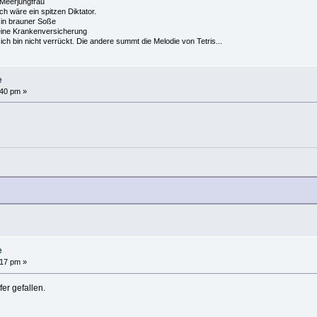
e Meerjungfrau
 ich wäre ein spitzen Diktator.
in brauner Soße
ine Krankenversicherung
h bin nicht verrückt. Die andere summt die Melodie von Tetris...
e
:40 pm »
e
:17 pm »
er gefallen.