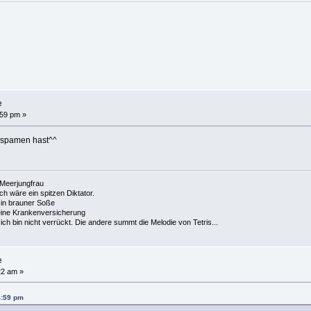
e
:59 pm »
 spamen hast^^
e Meerjungfrau
 ich wäre ein spitzen Diktator.
in brauner Soße
ine Krankenversicherung
h bin nicht verrückt. Die andere summt die Melodie von Tetris...
e
22 am »
4:59 pm