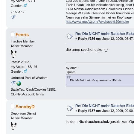
Laut Joe ist eins der 7 Übel in Diablo Arielle di
my Votes: +50/-1
Farin Urlaub: Ich bin vieleicht nicht lustig, aber
Gender:
TUM Mensa Aktionsessen: Gekochtes Fleisch 
\,,\ >.< /,,/
George W. Bush: Gesunde Kinder brauchen ke
Neun von zehn Stimmen in meinen Kopf sagen ic
http://www.lmgtfy.com/?q=chaos%20empire
Re: Die NICHT mehr Raucher Eck
Fenris
«
Reply #186 on:
June 12, 2009, 08:47
Inactive Member
Active Member
die arme raucher ecke >_<
Posts: 2.662
my Votes: +83/-46
by chio:
Gender:
Quote
Unlimited Pool of Wisdom
Die Maßeinheit für spammen=1Fenris
BattleTag: CashfCookies#2501
CE-Net Account: fenris
Re: Die NICHT mehr Raucher Eck
ScoobyD
«
Reply #187 on:
June 12, 2009, 09:00
Depp vom Dienst
Active Member
ist dem Nichtraucherschutzgesetz zum Opf