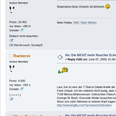
Active Member
Nopnsens bzw Unsinn ist drinnen
Posts: 10.452
Mein Hobby:
MSC Ober-Mörlen
my Votes: +85/-6
Gender:
Einfach nicht beachten.
CE-Net Account: ScoobyD
Re: Die NICHT mehr Raucher Eck
Ramierez
«
Reply #181 on:
June 07, 2009, 01:46
Active Member
Posts: 4.935
my Votes: +50/-1
Laut Joe ist eins der 7 Übel in Diablo Arielle di
Gender:
Farin Urlaub: Ich bin vieleicht nicht lustig, aber
TUM Mensa Aktionsessen: Gekochtes Fleisch 
\,,\ >.< /,,/
George W. Bush: Gesunde Kinder brauchen ke
Neun von zehn Stimmen in meinen Kopf sagen ic
http://www.lmgtfy.com/?q=chaos%20empire
Re: Die NICHT mehr Raucher Eck