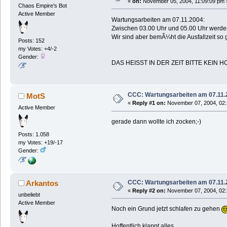
«
on:
November 05, 2004, 11:09:09 pm 
Chaos Empire's Bot
Active Member
Wartungsarbeiten am 07.11.2004:
Zwischen 03.00 Uhr und 05.00 Uhr werden
Wir sind aber bemÃ¼ht die Ausfallzeit so 
Posts: 152
my Votes: +4/-2
Gender:
DAS HEISST IN DER ZEIT BITTE KEIN 
CCC: Wartungsarbeiten am 07.11.
MotS
«
Reply #1 on:
November 07, 2004, 02:
Active Member
gerade dann wollte ich zocken;-)
Posts: 1.058
my Votes: +19/-17
Gender:
CCC: Wartungsarbeiten am 07.11.
Arkantos
«
Reply #2 on:
November 07, 2004, 02:
unbeliebt
Active Member
Noch ein Grund jetzt schlafen zu gehen
Hoffentlich klappt alles