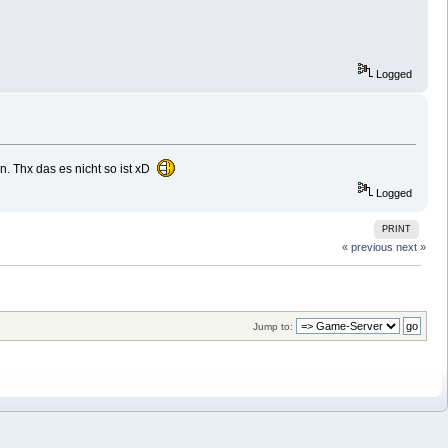
Logged
. Thx das es nicht so ist xD
Logged
PRINT
« previous
next »
Jump to: