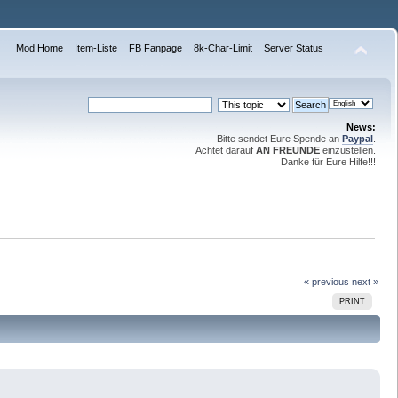
Mod Home
Item-Liste
FB Fanpage
8k-Char-Limit
Server Status
News:
Bitte sendet Eure Spende an
Paypal
.
Achtet darauf
AN FREUNDE
einzustellen.
Danke für Eure Hilfe!!!
« previous
next »
PRINT