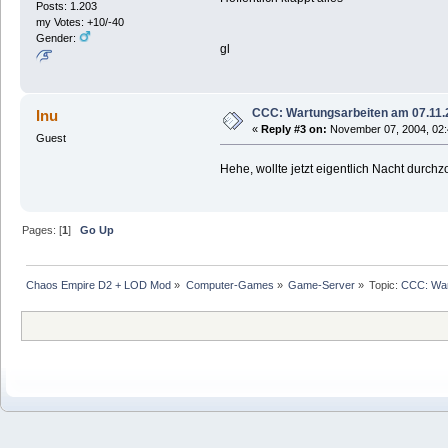
Posts: 1.203
my Votes: +10/-40
Gender:
gl
CCC: Wartungsarbeiten am 07.11.
Inu
«
Reply #3 on:
November 07, 2004, 02:
Guest
Hehe, wollte jetzt eigentlich Nacht durc
Pages: [
1
]
Go Up
Chaos Empire D2 + LOD Mod
»
Computer-Games
»
Game-Server
»
Topic:
CCC: War