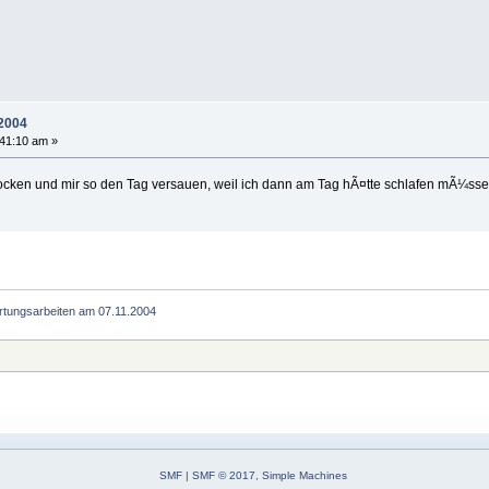
2004
41:10 am »
hzocken und mir so den Tag versauen, weil ich dann am Tag hÃ¤tte schlafen mÃ¼ssen
tungsarbeiten am 07.11.2004
SMF
|
SMF © 2017
,
Simple Machines