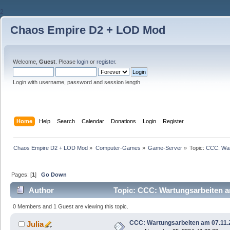
2
Chaos Empire D2 + LOD Mod
Welcome,
Guest
. Please
login
or
register
.
Login with username, password and session length
Home
Help
Search
Calendar
Donations
Login
Register
Chaos Empire D2 + LOD Mod
»
Computer-Games
»
Game-Server
»
Topic:
CCC: War
Pages: [
1
]
Go Down
Author
Topic: CCC: Wartungsarbeiten a
0 Members and 1 Guest are viewing this topic.
CCC: Wartungsarbeiten am 07.11.
Julia