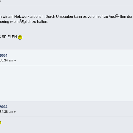
»
 wir am Netzwerk arbeiten. Durch Umbauten kann es vereinzelt zu AusfÃ¤llen der
gering wie mÃ¶glich zu halten.
HC SPIELEN
2004
33:34 am »
2004
34:38 am »