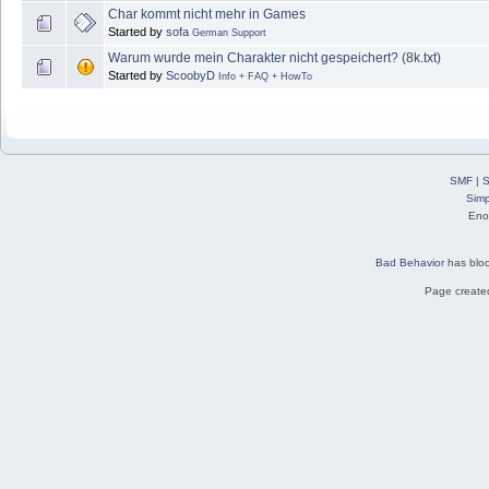
Char kommt nicht mehr in Games
Started by
sofa
German Support
Warum wurde mein Charakter nicht gespeichert? (8k.txt)
Started by
ScoobyD
Info + FAQ + HowTo
SMF
|
S
Simp
Eno
Bad Behavior
has blo
Page created