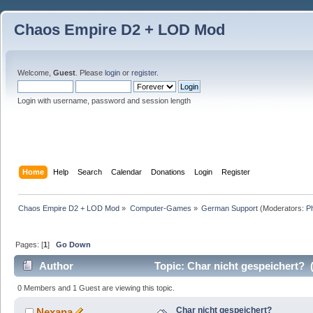
Chaos Empire D2 + LOD Mod
Welcome,
Guest
. Please
login
or
register
.
Login with username, password and session length
Home
Help
Search
Calendar
Donations
Login
Register
Chaos Empire D2 + LOD Mod
»
Computer-Games
»
German Support
(Moderators:
P
Pages: [
1
]
Go Down
Author
Topic: Char nicht gespeichert? 
0 Members and 1 Guest are viewing this topic.
Char nicht gespeichert?
Nexana