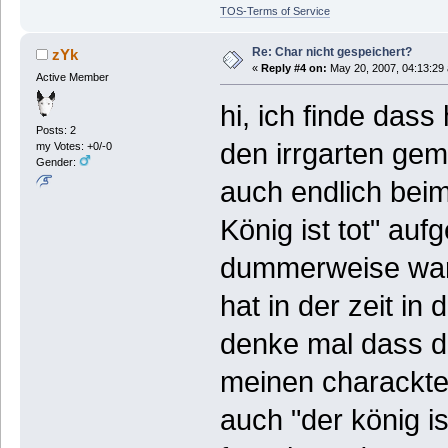
TOS-Terms of Service
Re: Char nicht gespeichert?
zYk
«
Reply #4 on:
May 20, 2007, 04:13:29
Active Member
hi, ich finde dass
Posts: 2
den irrgarten gem
my Votes: +0/-0
Gender:
auch endlich beim
König ist tot" au
dummerweise war 
hat in der zeit i
denke mal dass da
meinen charackter
auch "der könig is