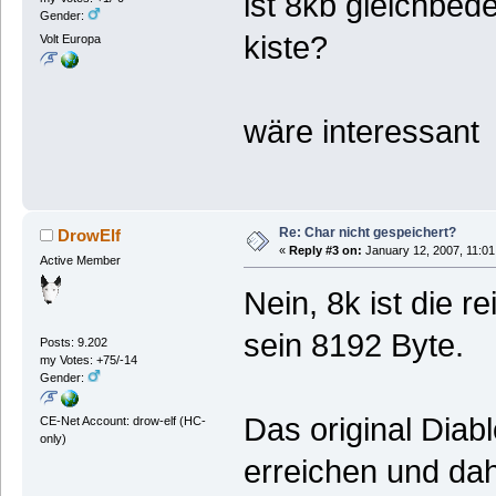
ist 8kb gleichbede
Gender:
kiste?
Volt Europa
wäre interessant
Re: Char nicht gespeichert?
DrowElf
«
Reply #3 on:
January 12, 2007, 11:01
Active Member
Nein, 8k ist die 
sein 8192 Byte.
Posts: 9.202
my Votes: +75/-14
Gender:
Das original Diab
CE-Net Account: drow-elf (HC-
only)
erreichen und dah