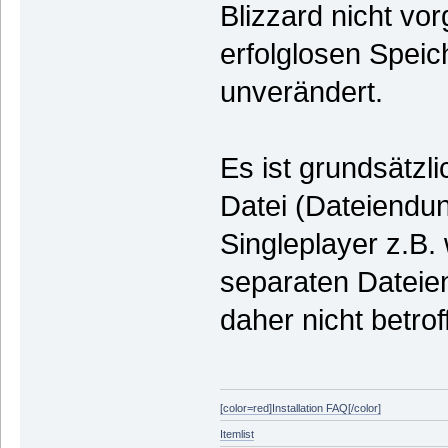
Blizzard nicht vo
erfolglosen Speic
unverändert.
Es ist grundsätzl
Datei (Dateiendun
Singleplayer z.B. 
separaten Dateien
daher nicht betrof
[color=red]Installation FAQ[/color]
Itemlist