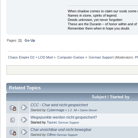
When shadow comes to claim our souls some mus
Names in stone, spirits of legend.
Deeds unknown, yet never forgotten
These are the Duranin – of honor within and of 
Remember them when in hope you doubt.
Pages: [
1
]
Go Up
Chaos Empire D2 + LOD Mod
»
Computer-Games
»
German Support
(Moderators:
P
Related Topics
Subject / Started by
CCC - Char wird nicht gespeichert
Started by
Cybermage
«
1
2
All
»
Game-Server
Wegepunkte werden nicht gespeichert?
Started by
Taurec
German Support
Char unsichtbar und nicht bewegbar
Started by
Olfmo
German Support