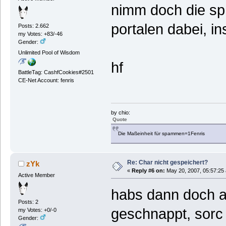
nimm doch die sp 
portalen dabei, ins
Posts: 2.662
my Votes: +83/-46
Gender:
Unlimited Pool of Wisdom
hf
BattleTag: CashfCookies#2501
CE-Net Account: fenris
by chio:
Quote
Die Maßeinheit für spammen=1Fenris
Re: Char nicht gespeichert?
zYk
«
Reply #6 on:
May 20, 2007, 05:57:25
Active Member
habs dann doch an
Posts: 2
geschnappt, sorc 
my Votes: +0/-0
Gender: