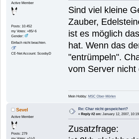
Active Member
Sind viel kleine 
Zauber, Edelstein
Posts: 10.452
ist es möglich da
my Votes: +85/-6
Gender:
hat. Wenn das der 
Einfach nicht beachten.
CE-Net Account: ScoobyD
"entrümpeln". Cha
vom Server nicht 
Mein Hobby:
MSC Ober-Mörlen
Re: Char nicht gespeichert?
Sevel
«
Reply #2 on:
January 12, 2007, 10:19
Active Member
Zusatzfrage:
Posts: 279
my Votes: +1/-0