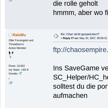
die rolle geholt
hmmm, aber wo fi
Re: Char nicht gespeichert?
RafaWu
«
Reply #7 on:
May 20, 2007, 08:58:31
Oller Forumgeist und
Threadnecro
ftp://chaosempir
Active Member
Ins SaveGame ver
Posts: 10.822
my Votes: +43/-8
Gender:
SC_Helper/HC_help
!
solltest du die po
aufmachen