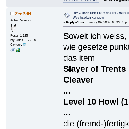
Re: Auren und Fremdskills - Wirk
ZenPdH
Wechselwirkungen
Active Member
«
Reply #1 on:
January 04, 2007, 05:39:53 pm
Soweit ich weiss,
Posts: 1.725
my Votes: +55/-18
wie gesetze punkt
Gender:
das item
Slayer of Trents
Cleaver
...
Level 10 Howl (
...
die (fremd-)ferti