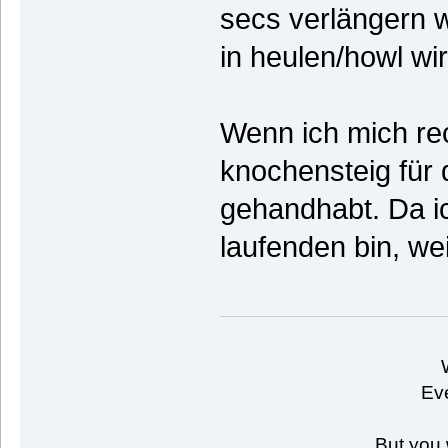
secs verlängern w
in heulen/howl wi
Wenn ich mich rec
knochensteig für d
gehandhabt. Da ic
laufenden bin, wei
Eve
But you 