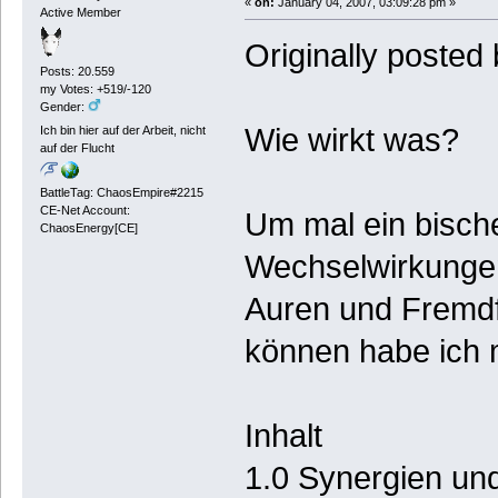
«
on:
January 04, 2007, 03:09:28 pm »
Active Member
Originally posted
Posts: 20.559
my Votes: +519/-120
Gender:
Wie wirkt was?
Ich bin hier auf der Arbeit, nicht
auf der Flucht
BattleTag: ChaosEmpire#2215
CE-Net Account:
Um mal ein bische
ChaosEnergy[CE]
Wechselwirkungen 
Auren und Fremdfe
können habe ich m
Inhalt
1.0 Synergien un