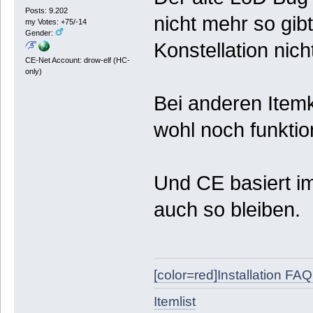
Posts: 9.202
nicht mehr so gib
my Votes: +75/-14
Gender:
Konstellation nich
CE-Net Account: drow-elf (HC-
only)
Bei anderen Item
wohl noch funktio
Und CE basiert i
auch so bleiben.
[color=red]Installation FAQ[
Itemlist