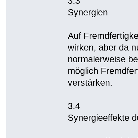
3.3
Synergien
Auf Fremdfertigk
wirken, aber da n
normalerweise bes
möglich Fremdfert
verstärken.
3.4
Synergieeffekte d