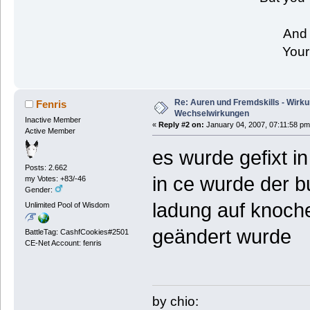
And 
Your
Re: Auren und Fremdskills - Wirk
Fenris
Wechselwirkungen
Inactive Member
«
Reply #2 on:
January 04, 2007, 07:11:58 pm
Active Member
es wurde gefixt in
Posts: 2.662
in ce wurde der b
my Votes: +83/-46
Gender:
ladung auf knoch
Unlimited Pool of Wisdom
geändert wurde
BattleTag: CashfCookies#2501
CE-Net Account: fenris
by chio: