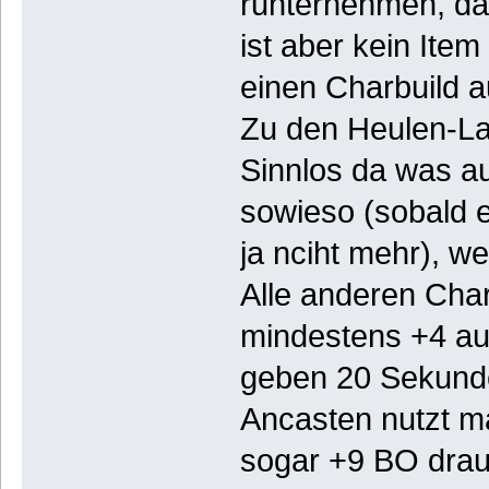
runternehmen, dam
ist aber kein Ite
einen Charbuild 
Zu den Heulen-L
Sinnlos da was au
sowieso (sobald e
ja nciht mehr), we
Alle anderen Char
mindestens +4 auf
geben 20 Sekun
Ancasten nutzt ma
sogar +9 BO drau