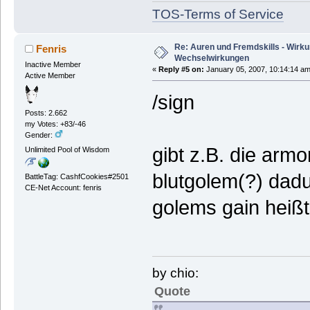
TOS-Terms of Service
Re: Auren und Fremdskills - Wirk
Fenris
Wechselwirkungen
Inactive Member
«
Reply #5 on:
January 05, 2007, 10:14:14 am
Active Member
/sign
Posts: 2.662
my Votes: +83/-46
Gender:
gibt z.B. die arm
Unlimited Pool of Wisdom
blutgolem(?) dad
BattleTag: CashfCookies#2501
CE-Net Account: fenris
golems gain heißt
by chio:
Quote