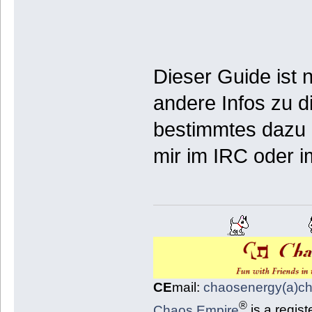
Dieser Guide ist 
andere Infos zu 
bestimmtes dazu e
mir im IRC oder 
CE
mail:
chaosenergy(a)c
®
Chaos Empire
is a regis