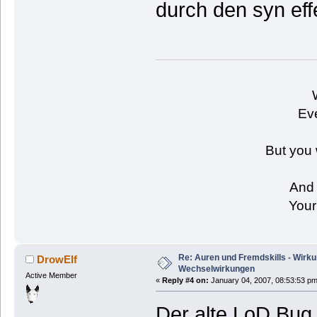
durch den syn eff
Eve
But you 
And 
Your
Re: Auren und Fremdskills - Wirk
DrowElf
Wechselwirkungen
Active Member
«
Reply #4 on:
January 04, 2007, 08:53:53 pm
Der alte LoD Bug 