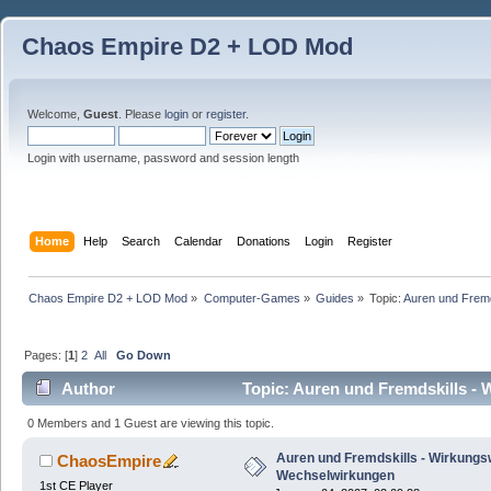
Chaos Empire D2 + LOD Mod
Welcome,
Guest
. Please
login
or
register
.
Login with username, password and session length
Home
Help
Search
Calendar
Donations
Login
Register
Chaos Empire D2 + LOD Mod
»
Computer-Games
»
Guides
»
Topic:
Auren und Fremd
Pages: [
1
]
2
All
Go Down
Author
Topic: Auren und Fremdskills -
0 Members and 1 Guest are viewing this topic.
Auren und Fremdskills - Wirkungs
ChaosEmpire
Wechselwirkungen
1st CE Player