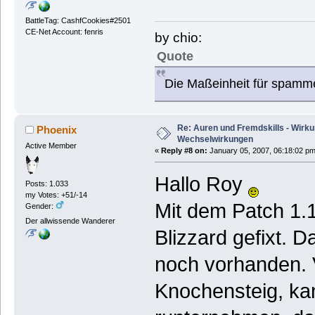
BattleTag: CashfCookies#2501
CE-Net Account: fenris
by chio:
Quote
Die Maßeinheit für spamm
Re: Auren und Fremdskills - Wirk
Phoenix
Wechselwirkungen
Active Member
«
Reply #8 on:
January 05, 2007, 06:18:02 pm
Hallo Roy
Posts: 1.033
my Votes: +51/-14
Mit dem Patch 1.
Gender:
Der allwissende Wanderer
Blizzard gefixt. D
noch vorhanden. V
Knochensteig, ka