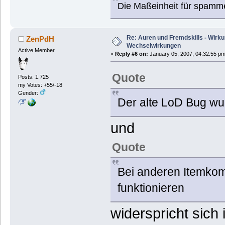
Die Maßeinheit für spamm
Re: Auren und Fremdskills - Wirk
ZenPdH
Wechselwirkungen
Active Member
«
Reply #6 on:
January 05, 2007, 04:32:55 pm
Quote
Posts: 1.725
my Votes: +55/-18
Gender:
Der alte LoD Bug wur
und
Quote
Bei anderen Itemkom
funktionieren
widerspricht sich