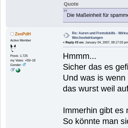
Quote
Die Maßeinheit für spamm
Re: Auren und Fremdskills - Wirk
ZenPdH
Wechselwirkungen
Active Member
«
Reply #3 on:
January 04, 2007, 08:17:03 pm
Hmmm...
Posts: 1.725
my Votes: +55/-18
Sicher das es gef
Gender:
Und was is wenn i
das wurst weil auf
Immerhin gibt es 
So könnte man s