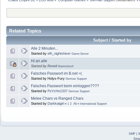
Related Topics
Subject / Started by
Alle 2 Minuten...
Started by
efh_nightshiver
Game-Server
Hi an alle
Started by
Reneil
Stammtisch
Falsches Passwort im B.net =(
Started by Holys-Fury
German Support
Falsches Passwort beim einloggen????
Started by
PsYcHo1337
German Support
Melee Chars vs Ranged Chars
Started by
Darkkatgirl
«
1
2
All
»
International Support
SMF
|
S
Simp