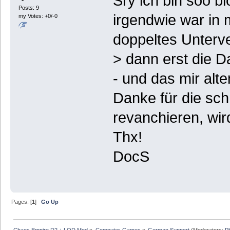
Sry ich bin soo bl
Posts: 9
irgendwie war in 
my Votes: +0/-0
doppeltes Unterve
> dann erst die D
- und das mir alt
Danke für die schn
revanchieren, wir
Thx!
DocS
Pages: [
1
]
Go Up
Chaos Empire D2 + LOD Mod
»
Computer-Games
»
German Support
(Moderators:
P