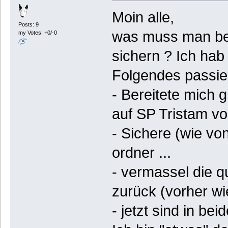
Moin alle,
Posts: 9
was muss man bei 
my Votes: +0/-0
sichern ? Ich hab
Folgendes passier
- Bereitete mich g
auf SP Tristam vo
- Sichere (wie v
ordner ...
- vermassel die q
zurück (vorher wi
- jetzt sind in be