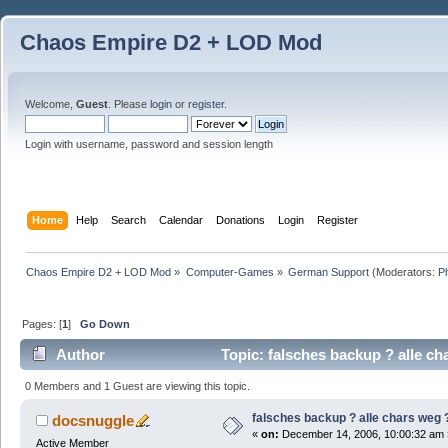
Chaos Empire D2 + LOD Mod
Welcome,
Guest
. Please
login
or
register
.
Login with username, password and session length
Home
Help
Search
Calendar
Donations
Login
Register
Chaos Empire D2 + LOD Mod
»
Computer-Games
»
German Support
(Moderators:
P
Pages: [
1
]
Go Down
Author
Topic: falsches backup ? alle c
0 Members and 1 Guest are viewing this topic.
falsches backup ? alle chars weg 
docsnuggle
«
on:
December 14, 2006, 10:00:32 am 
Active Member