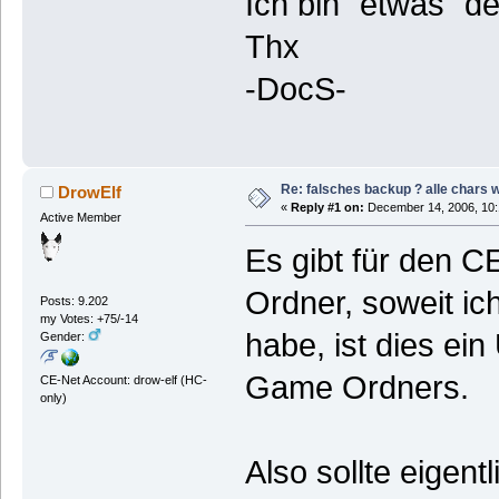
Ich bin "etwas" d
Thx
-DocS-
Re: falsches backup ? alle chars 
DrowElf
«
Reply #1 on:
December 14, 2006, 10:
Active Member
Es gibt für den 
Ordner, soweit ic
Posts: 9.202
my Votes: +75/-14
habe, ist dies ei
Gender:
Game Ordners.
CE-Net Account: drow-elf (HC-
only)
Also sollte eigent