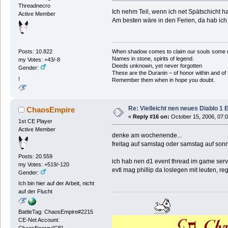
Threadnecro
Ich nehm Teil, wenn ich net Spätschicht h
Active Member
Am besten wäre in den Ferien, da hab ich
When shadow comes to claim our souls some mus
Posts: 10.822
Names in stone, spirits of legend.
my Votes: +43/-8
Deeds unknown, yet never forgotten
Gender:
These are the Duranin – of honor within and of 
!
Remember them when in hope you doubt.
Re: Vielleicht nen neues Diablo 1 
ChaosEmpire
«
Reply #16 on:
October 15, 2006, 07:
1st CE Player
Active Member
denke am wochenende...
freitag auf samstag oder samstag auf sonn
Posts: 20.559
ich hab nen d1 event thread im game ser
my Votes: +519/-120
evtl mag phillip da loslegen mit leuten, r
Gender:
Ich bin hier auf der Arbeit, nicht
auf der Flucht
BattleTag: ChaosEmpire#2215
CE-Net Account:
ChaosEnergy[CE]