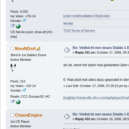
Posts: 9.202
[color=red]Installation FAQ[/color]
my Votes: +75/-14
Gender:
Itemlist
TOS-Terms of Service
CE-Net Account: drow-elf (HC-
only)
Re: Vielleicht nen neues Diablo 1 
MooNDoA
«
Reply #21 on:
October 17, 2006, 05:
3thrd in 1st Diablo1 Event
Active Member
ah ok, werd mir dann mal gedanken über
€: Hab jetzt mal alles dazu gepostet in de
Posts: 212
«
Last Edit: October 17, 2006, 07:29:15 pm by
my Votes: +10/-14
Gender:
Realm: CCC-Europe/SC-HC
[img]http://miniprofile.xfire.com/bg/bg/type/0/sa
Re: Vielleicht nen neues Diablo 1 
ChaosEmpire
«
Reply #22 on:
October 18, 2006, 08:
1st CE Player
Active Member