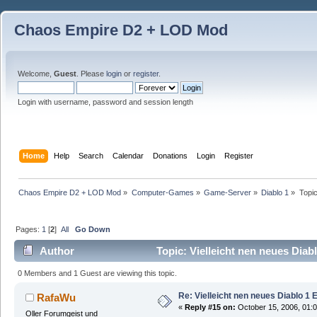
Chaos Empire D2 + LOD Mod
Welcome,
Guest
. Please
login
or
register
.
Login with username, password and session length
Home
Help
Search
Calendar
Donations
Login
Register
Chaos Empire D2 + LOD Mod
»
Computer-Games
»
Game-Server
»
Diablo 1
»
Topi
Pages:
1
[
2
]
All
Go Down
Author
Topic: Vielleicht nen neues Dia
0 Members and 1 Guest are viewing this topic.
Re: Vielleicht nen neues Diablo 1 
RafaWu
«
Reply #15 on:
October 15, 2006, 01:
Oller Forumgeist und