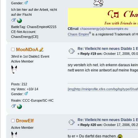
Gender:
Ich bin hier auf der Arbeit, nicht
auf der Flucht
BattleTag: ChaosEmpire#2215
CE
mail:
chaosenergy(a)chaosempire.eu
CE-Net Account:
®
Chaos Empire
is a registered Trademark of
ChaosEnergy[CE]
Re: Vielleicht nen neues Diablo 1 
MooNDoA
«
Reply #19 on:
October 17, 2006, 05:
3thrd in 1st Diablo1 Event
Active Member
sry versteh ich net. ich erkenn daraus ke
nett wenn ich eine antwort auf meine fra
Posts: 212
[img]http://miniprofile.xfire.com/bg/bg/type/0/sa
my Votes: +10/-14
Gender:
Realm: CCC-Europe/SC-HC
Re: Vielleicht nen neues Diablo 1 
DrowElf
«
Reply #20 on:
October 17, 2006, 05:
Active Member
tu er = Du darfst das machen.