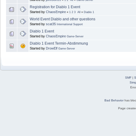
«
1
2
All
»
Game-Server
Registration for Diablo 1 Event
Started by
ChaosEmpire
«
1
2
3
All
»
Diablo 1
World Event Diablo and other questions
Started by
scat35
International Support
Diablo 1 Event
Started by
ChaosEmpire
Game-Server
Diablo 1 Event Termin-Abstimmung
Started by
DrowElf
Game-Server
SMF
|
S
Simp
Eno
Bad Behavior
has blo
Page created