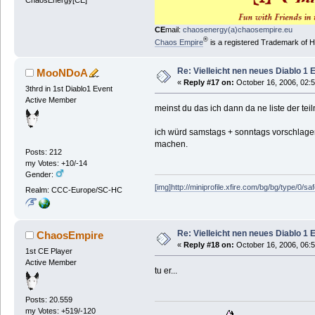
CE
mail:
chaosenergy(a)chaosempire.eu
®
Chaos Empire
is a registered Trademark of
Re: Vielleicht nen neues Diablo 1 
MooNDoA
«
Reply #17 on:
October 16, 2006, 02:
3thrd in 1st Diablo1 Event
Active Member
meinst du das ich dann da ne liste der te
ich würd samstags + sonntags vorschlagen.
machen.
Posts: 212
my Votes: +10/-14
Gender:
[img]http://miniprofile.xfire.com/bg/bg/type/0/sa
Realm: CCC-Europe/SC-HC
Re: Vielleicht nen neues Diablo 1 
ChaosEmpire
«
Reply #18 on:
October 16, 2006, 06:
1st CE Player
Active Member
tu er...
Posts: 20.559
my Votes: +519/-120