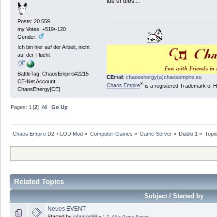
tue er dies....
Posts: 20.559
my Votes: +519/-120
Gender:
Ich bin hier auf der Arbeit, nicht
auf der Flucht
BattleTag: ChaosEmpire#2215
CE
mail:
chaosenergy(a)chaosempire.eu
CE-Net Account:
®
Chaos Empire
is a registered Trademark of
ChaosEnergy[CE]
Pages:
1
[
2
]
All
Go Up
Chaos Empire D2 + LOD Mod
»
Computer-Games
»
Game-Server
»
Diablo 1
»
Topi
Related Topics
Subject / Started by
Neues EVENT
Started by
johnson99