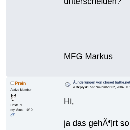
unterscheiden?
MFG Markus
Ã„nderungen von closed battle.net
Prain
«
Reply #1 on:
November 02, 2004, 11:
Active Member
Hi,
Posts: 9
my Votes: +0/-0
ja das gehÃ¶rt so