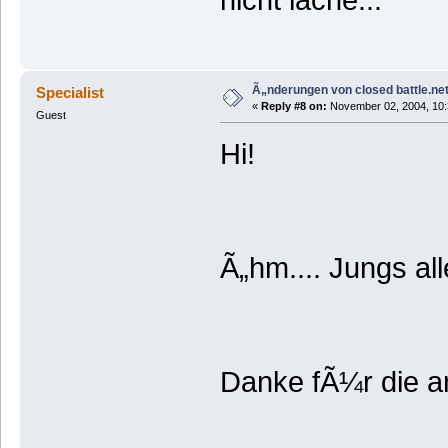
nicht lache...
Ã„nderungen von closed battle.net
Specialist
«
Reply #8 on:
November 02, 2004, 10:
Guest
Hi!
Ã„hm.... Jungs all
Danke fÃ¼r die a