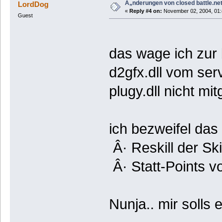
Ã„nderungen von closed battle.net
LordDog
«
Reply #4 on:
November 02, 2004, 01:
Guest
das wage ich zur 
d2gfx.dll vom ser
plugy.dll nicht mi
ich bezweifel das
Â· Reskill der Ski
Â· Statt-Points v
Nunja.. mir solls e