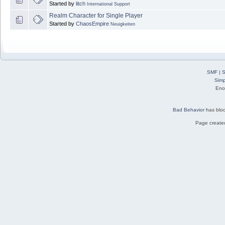
Started by
litch
International Support
Realm Character for Single Player
Started by
ChaosEmpire
Neuigkeiten
SMF
|
S
Simp
Eno
Bad Behavior
has blo
Page created