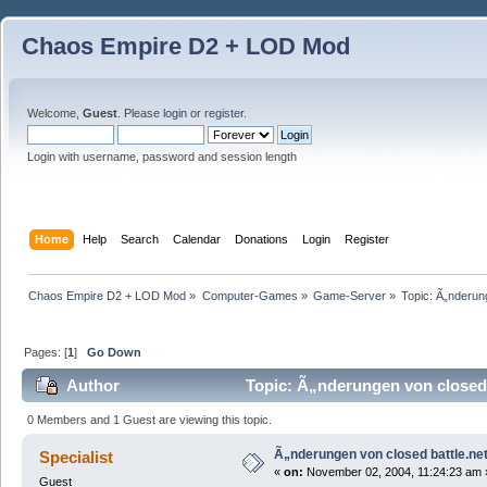
Chaos Empire D2 + LOD Mod
Welcome,
Guest
. Please
login
or
register
.
Login with username, password and session length
Home
Help
Search
Calendar
Donations
Login
Register
Chaos Empire D2 + LOD Mod
»
Computer-Games
»
Game-Server
»
Topic:
Ã„nderung
Pages: [
1
]
Go Down
Author
Topic: Ã„nderungen von closed 
0 Members and 1 Guest are viewing this topic.
Ã„nderungen von closed battle.net
Specialist
«
on:
November 02, 2004, 11:24:23 am 
Guest