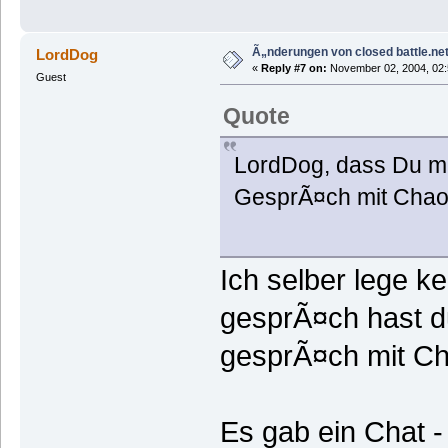
Ã„nderungen von closed battle.net
LordDog
«
Reply #7 on:
November 02, 2004, 02:
Guest
Quote
LordDog, dass Du me
GesprÃ¤ch mit Chao
Ich selber lege k
gesprÃ¤ch hast d
gesprÃ¤ch mit Ch
Es gab ein Chat -