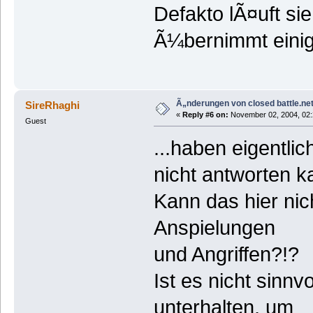
Defakto lÃ¤uft s
Ã¼bernimmt eini
Ã„nderungen von closed battle.net
SireRhaghi
«
Reply #6 on:
November 02, 2004, 02:
Guest
...haben eigentli
nicht antworten k
Kann das hier nic
Anspielungen
und Angriffen?!?
Ist es nicht sinnv
unterhalten, um