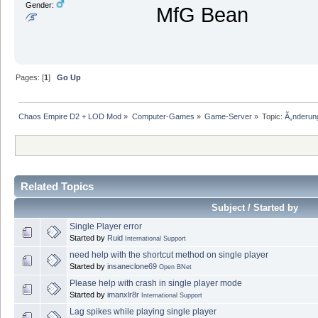
Gender:
MfG Bean
Pages: [
1
]
Go Up
Chaos Empire D2 + LOD Mod
»
Computer-Games
»
Game-Server
»
Topic:
Ã„nderung
Related Topics
Subject / Started by
Single Player error
Started by
Ruid
International Support
need help with the shortcut method on single player
Started by
insaneclone69
Open BNet
Please help with crash in single player mode
Started by
imanxlr8r
International Support
Lag spikes while playing single player