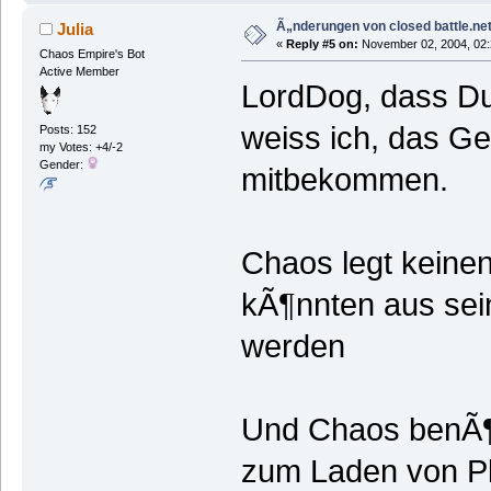
Ã„nderungen von closed battle.net
Julia
«
Reply #5 on:
November 02, 2004, 02:
Chaos Empire's Bot
Active Member
LordDog, dass Du
weiss ich, das G
Posts: 152
my Votes: +4/-2
Gender:
mitbekommen.
Chaos legt keinen
kÃ¶nnten aus sein
werden
Und Chaos benÃ¶ti
zum Laden von P