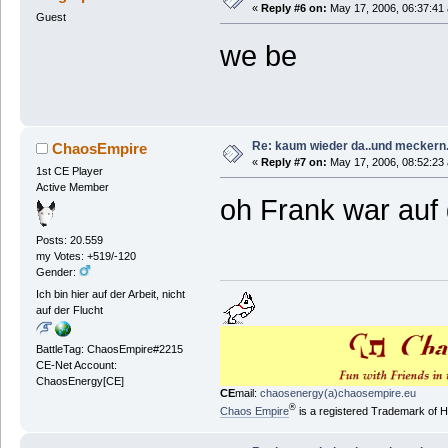
«
Reply #6 on:
May 17, 2006, 06:37:41
Guest
we be
Re: kaum wieder da..und meckern.
ChaosEmpire
«
Reply #7 on:
May 17, 2006, 08:52:23
1st CE Player
Active Member
oh Frank war auf
Posts: 20.559
my Votes: +519/-120
Gender:
Ich bin hier auf der Arbeit, nicht
auf der Flucht
BattleTag: ChaosEmpire#2215
CE-Net Account:
ChaosEnergy[CE]
CE
mail:
chaosenergy(a)chaosempire.eu
®
Chaos Empire
is a registered Trademark of