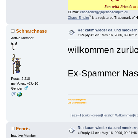
CE
mail:
chaosenergy(a)chaosempire.eu
®
Chaos Empire
is a registered Trademark of
Re: kaum wieder da..und meckern.
Schnarchnase
«
Reply #3 on:
May 16, 2006, 09:10:12
Active Member
willkommen zurüc
Ex-Spammer Na
Posts: 2.210
my Votes: +27/-10
Gender:
Hochachtungsvoll
Die Schnarchnase
[size=1][color=green]Herzlich Willkommen[/colo
Re: kaum wieder da..und meckern.
Fenris
«
Reply #4 on:
May 16, 2006, 09:21:46
Inactive Member