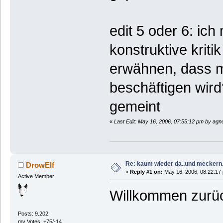
edit 5 oder 6: ic
konstruktive kriti
erwähnen, dass m
beschäftigen wir
gemeint
«
Last Edit: May 16, 2006, 07:55:12 pm by agno
Re: kaum wieder da..und meckern.
DrowElf
«
Reply #1 on:
May 16, 2006, 08:22:17
Active Member
Willkommen zurü
Posts: 9.202
my Votes: +75/-14