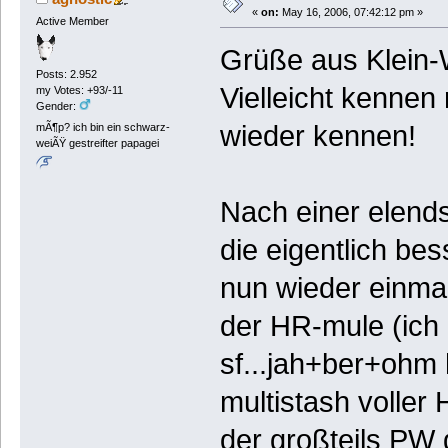
«
on:
May 16, 2006, 07:42:12 pm »
Active Member
Grüße aus Klein-
Posts: 2.952
Vielleicht kennen
my Votes: +93/-11
Gender:
wieder kennen!
mÃ¶p? ich bin ein schwarz-
weiÃŸ gestreifter papagei
Nach einer elends
die eigentlich bess
nun wieder einmal
der HR-mule (ich
sf...jah+ber+ohm 
multistash voller
der großteils PW