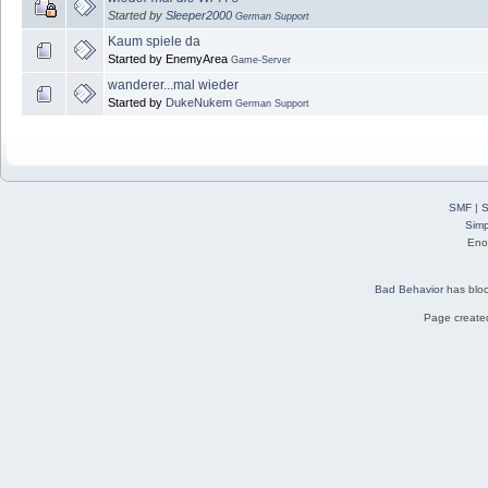
Started by
Sleeper2000
German Support
Kaum spiele da
Started by EnemyArea
Game-Server
wanderer...mal wieder
Started by
DukeNukem
German Support
SMF
|
S
Simp
Eno
Bad Behavior
has blo
Page created