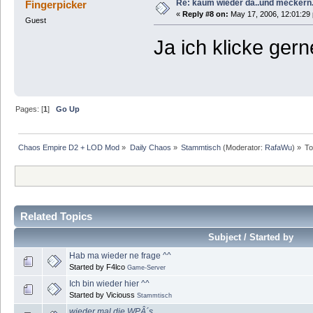
Re: kaum wieder da..und meckern.
Fingerpicker
«
Reply #8 on:
May 17, 2006, 12:01:29
Guest
Ja ich klicke ger
Pages: [
1
]
Go Up
Chaos Empire D2 + LOD Mod
»
Daily Chaos
»
Stammtisch
(Moderator:
RafaWu
) »
To
Related Topics
Subject / Started by
Hab ma wieder ne frage ^^
Started by F4lco
Game-Server
Ich bin wieder hier ^^
Started by Viciouss
Stammtisch
wieder mal die WPÂ´s