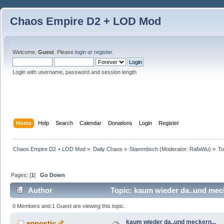
Chaos Empire D2 + LOD Mod
Welcome,
Guest
. Please
login
or
register
.
Login with username, password and session length
Home
Help
Search
Calendar
Donations
Login
Register
Chaos Empire D2 + LOD Mod
»
Daily Chaos
»
Stammtisch
(Moderator:
RafaWu
) »
To
Pages: [
1
]
Go Down
Author
Topic: kaum wieder da..und meck
0 Members and 1 Guest are viewing this topic.
kaum wieder da..und meckern...
agnostic