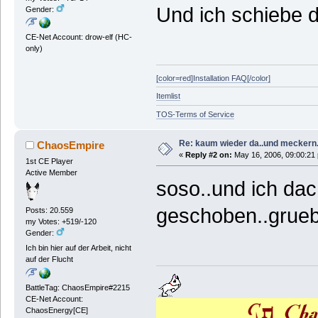
Und ich schiebe d
Gender:
CE-Net Account: drow-elf (HC-
only)
[color=red]Installation FAQ[/color]
Itemlist
TOS-Terms of Service
Re: kaum wieder da..und meckern.
ChaosEmpire
«
Reply #2 on:
May 16, 2006, 09:00:21
1st CE Player
Active Member
soso..und ich dac
geschoben..grueb
Posts: 20.559
my Votes: +519/-120
Gender:
Ich bin hier auf der Arbeit, nicht
auf der Flucht
BattleTag: ChaosEmpire#2215
CE-Net Account:
ChaosEnergy[CE]