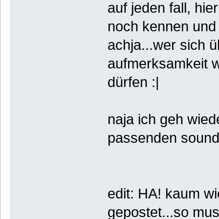
auf jeden fall, hi
noch kennen und a
achja...wer sich ü
aufmerksamkeit w
dürfen :|
naja ich geh wie
passenden soundt
edit: HA! kaum wi
gepostet...so mu