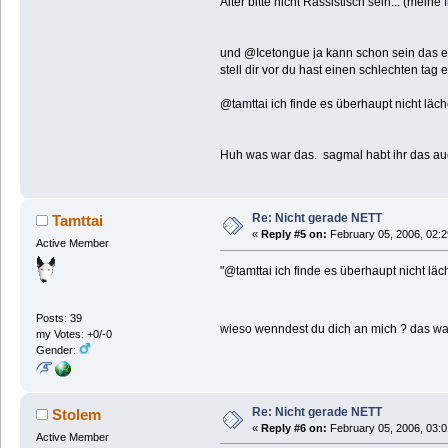
Alter bitte nicht Rassistisch sein... (mein
und @Icetongue ja kann schon sein das es n
stell dir vor du hast einen schlechten tag e
@tamttai ich finde es überhaupt nicht läche
Huh was war das. sagmal habt ihr das auc
Re: Nicht gerade NETT
Tamttai
«
Reply #5 on:
February 05, 2006, 02:2
Active Member
"@tamttai ich finde es überhaupt nicht läche
Posts: 39
wieso wenndest du dich an mich ? das war
my Votes: +0/-0
Gender:
Re: Nicht gerade NETT
Stolem
«
Reply #6 on:
February 05, 2006, 03:0
Active Member