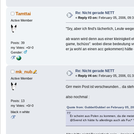
Re: Nicht gerade NETT
Tamttai
«
Reply #3 on:
February 05, 2006, 09:3
Active Member
"Sry, aber ich find's lächerlich, Leute weg
ab wann wird denn aus einer kleinigkeit e
Posts: 39
game, tschüss". wobei diese bedeutung von
my Votes: +0/-0
er ja wohl an einen acc gekommen) hätte e
Gender:
Re: Nicht gerade NETT
mk_nub
«
Reply #4 on:
February 05, 2006, 01:3
Active Member
Grrr mein Post ist verschwunden... da steht
also nochmal :
Posts: 13
my Votes: +0/-0
Quote from: GubbelGubbel on February 05, 20
black n white
Er scheint aus Polen zu kommen, da die meist
@Svend ich hätte fu allerdings auch als Fuc