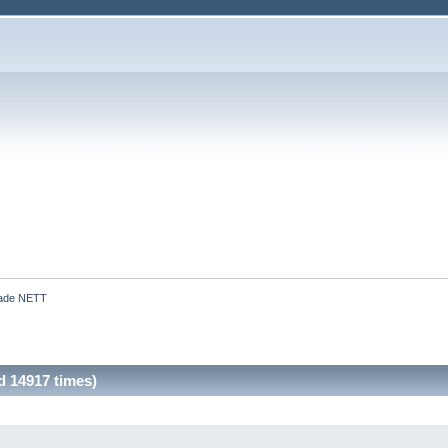
rade NETT
d 14917 times)