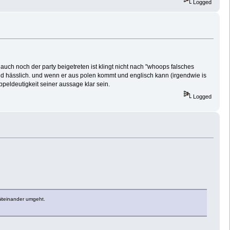
Logged
auch noch der party beigetreten ist klingt nicht nach "whoops falsches
 und hässlich. und wenn er aus polen kommt und englisch kann (irgendwie is
peldeutigkeit seiner aussage klar sein.
Logged
miteinander umgeht.