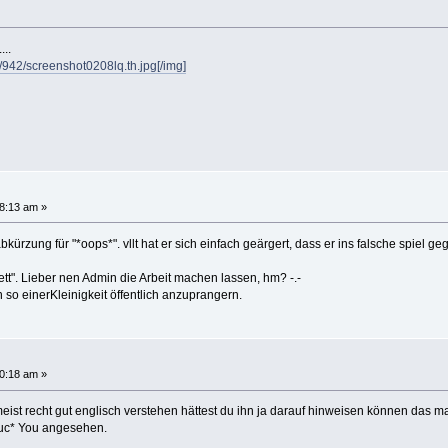
...
942/screenshot0208lq.th.jpg[/img]
8:13 am »
bkürzung für "*oops*". vllt hat er sich einfach geärgert, dass er ins falsche spiel g
nett". Lieber nen Admin die Arbeit machen lassen, hm? -.-
n so einerKleinigkeit öffentlich anzuprangern.
0:18 am »
eist recht gut englisch verstehen hättest du ihn ja darauf hinweisen können das 
Fuc* You angesehen.