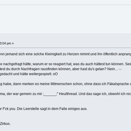
3:04 pm »
n jemand sich eine solche Kleinigkeit zu Herzen nimmt und ihn öffentlich anpranger
le nachgefragt hätte, warum er so reagiert hat, was du auch hättest tun können. Sein
test du durch Nachfragen rausfinden können, aber hast du's getan? Nein... -.-
 gedacht und hätte weitergespielt. oO
ag habe, dann merken es meine Mitmenschen schon, ohne dass ich Fäkalsprache
ma, der war gemein zu mir ;______;" Heulthread. Und das sage ich, obwohl ich ni
für f*ck you. Die Leerstelle sagt in dem Falle einiges aus.
irkus.