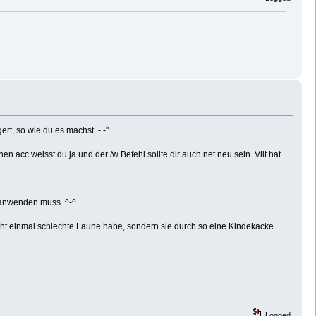
t, so wie du es machst. -.-''
en acc weisst du ja und der /w Befehl sollte dir auch net neu sein. Vllt hat
 anwenden muss. ^-^
cht einmal schlechte Laune habe, sondern sie durch so eine Kindekacke
Logged