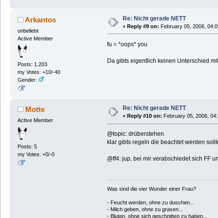
Re: Nicht gerade NETT
Arkantos
«
Reply #9 on:
February 05, 2006, 04:0
unbeliebt
Active Member
fu = *oops* you
Da gibts eigentlich keinen Unterschied mi
Posts: 1.203
my Votes: +10/-40
Gender:
Re: Nicht gerade NETT
Motte
«
Reply #10 on:
February 05, 2006, 04
Active Member
@topic: drüberstehen.
klar gibts regeln die beachtet werden sol
Posts: 5
my Votes: +0/-0
@ff4: jup, bei mir verabschiedet sich FF u
Was sind die vier Wunder einer Frau?
- Feucht werden, ohne zu duschen...
- Milch geben, ohne zu grasen...
- Bluten, ohne sich geschnitten zu haben...