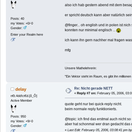
also ich hab gestern abend mit dem besagt
er spricht deutsch kann aber natürlich sein
Posts: 40
my Votes: +0/-0
@finger... oh english und in polen ist ni
Gender:
konnten nur minimal englisch ...
Enter your Realm here
ich kann ihn gern nachher mal fragen was 
mfg
Unsere Mathelehrerin:
"Ein Vektor steht im Raum, es gibt ihn millionen
Re: Nicht gerade NETT
delay
«
Reply #7 on:
February 05, 2006, 03:0
n€t.4dd!ct€d.[ô_Ô]
Active Member
quote geht nur bei quick-reply nicht.
beim normale reply funktionierts.
Posts: 950
@topic: ich find das erstmal auch nicht so n
my Votes: +9/-0
aber hat schonmal wer dran gedacht das das
Gender:
«
Last Edit: February 05, 2006, 03:08:41 pm by