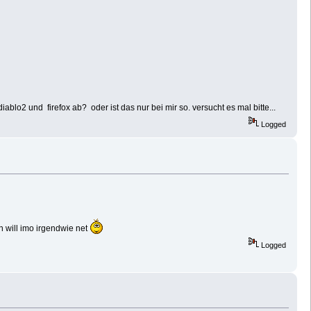
2 und firefox ab? oder ist das nur bei mir so. versucht es mal bitte...
Logged
 will imo irgendwie net
Logged