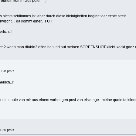
e freundin kommt aus polen^^)
ichts schlimmes ist. aber durch diese kleinigkeiten beginnt der echte streit...
rwischt,... da kommt einer.. FU !
rlich..!
h? wenn man diablo2 offen hat und auf meinen SCREENSHOT klickt kackt ganz diablo
9:28 pm »
rlich..!"
 ein quote von mir aus einem vorherigen post von eiszunge.. meine quotefunktionn
1:30 pm »