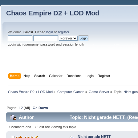
Chaos Empire D2 + LOD Mod
Welcome,
Guest
. Please
login
or
register
.
Login with username, password and session length
Home
Help
Search
Calendar
Donations
Login
Register
Chaos Empire D2 + LOD Mod
»
Computer-Games
»
Game-Server
»
Topic:
Nicht ge
Pages:
1
2
[
All
]
Go Down
Author
Topic: Nicht gerade NETT (Rea
0 Members and 1 Guest are viewing this topic.
Nicht gerade NETT
mk_nub