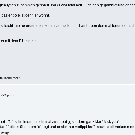
en typen zusammen gespielt und er war total nett... (ich hab gegamblet und er hat
 das er pole ist der hier wohnt.
ch so leicht. meine großmutter kommt aus polen und wir haben dort mal ferien gemach
er mit dem F U meinte...
 tausend mal!"
5:22 pm »
ett. "fu" ist im internet nicht mal zweideutig, sondern ganz klar "fu.ck you"...
 "f" direkt über dem "c" liegt und er sich nur vertippt hat?! sowas soll vorkommen
 delay
»