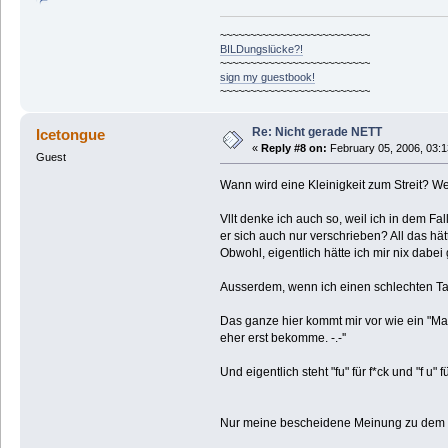
~~~~~~~~~~~~~~~~~~~~~~~~~
BILDungslücke?!
~~~~~~~~~~~~~~~~~~~~~~~~~
sign my guestbook!
~~~~~~~~~~~~~~~~~~~~~~~~~
Re: Nicht gerade NETT
Icetongue
«
Reply #8 on:
February 05, 2006, 03:1
Guest
Wann wird eine Kleinigkeit zum Streit? Wen
Vllt denke ich auch so, weil ich in dem Fal
er sich auch nur verschrieben? All das hät
Obwohl, eigentlich hätte ich mir nix dabei
Ausserdem, wenn ich einen schlechten T
Das ganze hier kommt mir vor wie ein "Ma
eher erst bekomme. -.-''
Und eigentlich steht "fu" für f*ck und "f u" 
Nur meine bescheidene Meinung zu dem Z