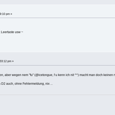
9:10 pm »
t Leertaste usw ~
:33:12 pm »
lten, aber wegen nem "fu" (@icetongue, f u kenn ich nit ^^) macht man doch keinen n
n D2 auch, ohne Fehlermeldung, nix ...