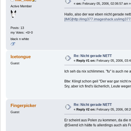
«
on:
February 05, 2006, 02:06:57 am »
Active Member
Hallo, also der war eben nicht gerade nett.
[IMG]http://img377.imageshack.us/img377/
Posts: 13
my Votes: +0/-0
black n white
Re: Nicht gerade NETT
Icetongue
«
Reply #1 on:
February 05, 2006, 03:4
Guest
Ich seh da nix schlimmes. "fu" is auch ne a
Btw: Klingt schon geil "Der war gar nicht 
Sry, aber ich find's lächerlich, Leute wege
Re: Nicht gerade NETT
Fingerpicker
«
Reply #2 on:
February 05, 2006, 08:2
Guest
Er scheint aus Polen zu kommen, da die m
@Svend ich hätte fu allerdings auch als 