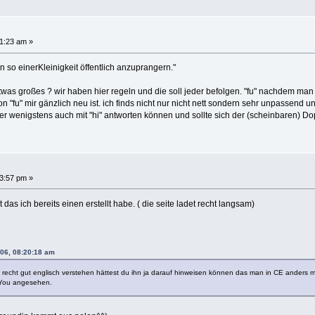
1:23 am »
en so einerKleinigkeit öffentlich anzuprangern."
twas großes ? wir haben hier regeln und die soll jeder befolgen. "fu" nachdem man 
 "fu" mir gänzlich neu ist. ich finds nicht nur nicht nett sondern sehr unpassend
r wenigstens auch mit "hi" antworten können und sollte sich der (scheinbaren) Dop
3:57 pm »
 das ich bereits einen erstellt habe. ( die seite ladet recht langsam)
06, 08:20:18 am
 recht gut englisch verstehen hättest du ihn ja darauf hinweisen können das man in CE anders 
* You angesehen.