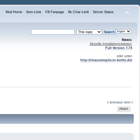
Mod Home
Item-Liste
FB Fanpage
8k-Char-Limit
Server Status
News:
Aktuelle Installationsdateien:
Full Version 7.74
oder unter
http://chaosempire.in-berlin.de/
« previous
next »
PRINT