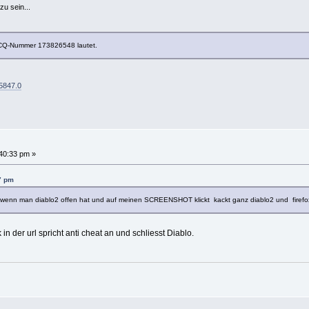
u sein...
e ICQ-Nummer 173826548 lautet.
=5847.0
40:33 pm »
7 pm
enn man diablo2 offen hat und auf meinen SCREENSHOT klickt kackt ganz diablo2 und firefox ab?
n der url spricht anti cheat an und schliesst Diablo.