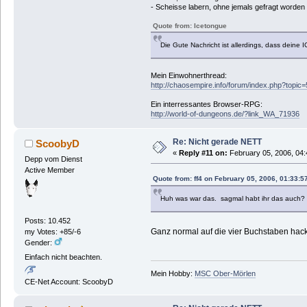
- Scheisse labern, ohne jemals gefragt worden z
Quote from: Icetongue
Die Gute Nachricht ist allerdings, dass dein
Mein Einwohnerthread:
http://chaosempire.info/forum/index.php?topic
Ein interressantes Browser-RPG:
http://world-of-dungeons.de/?link_WA_71936
Re: Nicht gerade NETT
ScoobyD
«
Reply #11 on:
February 05, 2006, 04:
Depp vom Dienst
Active Member
Quote from: ff4 on February 05, 2006, 01:33:5
Huh was war das. sagmal habt ihr das auch? w
Posts: 10.452
Ganz normal auf die vier Buchstaben hack i
my Votes: +85/-6
Gender:
Einfach nicht beachten.
Mein Hobby:
MSC Ober-Mörlen
CE-Net Account: ScoobyD