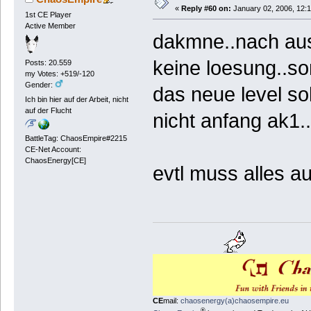
«
Reply #60 on:
January 02, 2006, 12:
1st CE Player
Active Member
dakmne..nach ausg
keine loesung..so
Posts: 20.559
my Votes: +519/-120
Gender:
das neue level sol
Ich bin hier auf der Arbeit, nicht
auf der Flucht
nicht anfang ak1.
BattleTag: ChaosEmpire#2215
CE-Net Account:
ChaosEnergy[CE]
evtl muss alles a
CE
mail:
chaosenergy(a)chaosempire.eu
®