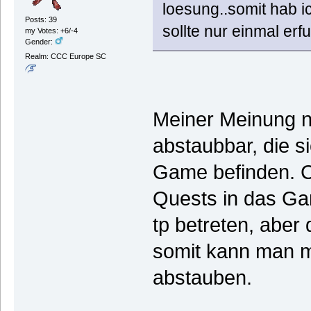
loesung..somit hab i
Posts: 39
sollte nur einmal erf
my Votes: +6/-4
Gender:
Realm: CCC Europe SC
Meiner Meinung na
abstaubbar, die s
Game befinden. Ch
Quests in das Ga
tp betreten, aber 
somit kann man m
abstauben.