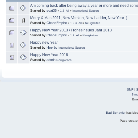
Am coming back after being away a year or more and need some
Started by
scat35
«
1
2
All
»
International Support
Merry X-Mas 2011, New Version, New Ladder, New Year :)
Started by
ChaosEmpire
«
1
2
3
All
»
Neuigkeiten
Happy New Year 2013 / Frohes neues Jahr 2013
Started by
ChaosEmpire
«
1
2
All
»
Neuigkeiten
Happy new Year
Started by
Hoerby
International Support
Happy New Year 2018
Started by
admin
Neuigkeiten
SMF
|
S
Simp
Eno
Bad Behavior
has blo
Page created