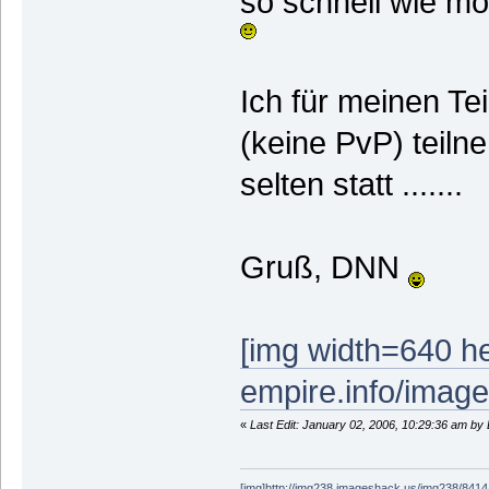
so schnell wie mö
Ich für meinen Te
(keine PvP) teiln
selten statt .......
Gruß, DNN
[img width=640 he
empire.info/image
«
Last Edit: January 02, 2006, 10:29:36 am b
[img]http://img238.imageshack.us/img238/8414/