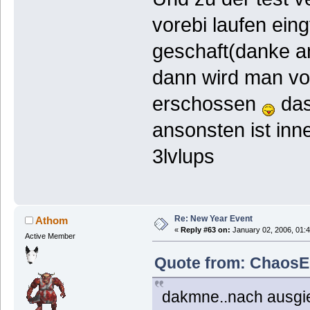
vorebi laufen ein
geschaft(danke an
dann wird man von
erschossen
das
ansonsten ist inn
3lvlups
Re: New Year Event
Athom
«
Reply #63 on:
January 02, 2006, 01:
Active Member
Quote from: ChaosEn
dakmne..nach ausgieb