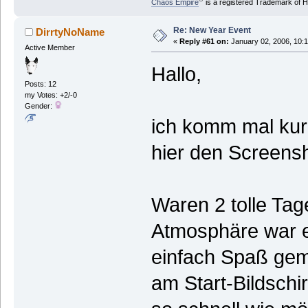
Chaos Empire
is a registered Trademark of
Re: New Year Event
DirrtyNoName
«
Reply #61 on:
January 02, 2006, 10:
Active Member
Hallo,
Posts: 12
my Votes: +2/-0
Gender:
ich komm mal ku
hier den Screen
Waren 2 tolle Tag
Atmosphäre war e
einfach Spaß gem
am Start-Bildsch