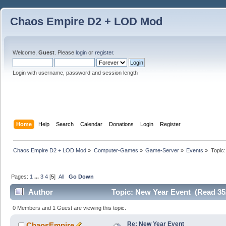
Chaos Empire D2 + LOD Mod
Welcome,
Guest
. Please
login
or
register
.
Login with username, password and session length
Home
Help
Search
Calendar
Donations
Login
Register
Chaos Empire D2 + LOD Mod
»
Computer-Games
»
Game-Server
»
Events
»
Topic
Pages:
1
...
3
4
[
5
]
All
Go Down
Author
Topic: New Year Event (Read 35
0 Members and 1 Guest are viewing this topic.
Re: New Year Event
ChaosEmpire