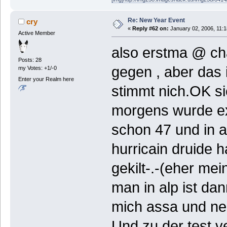
Re: New Year Event
cry
«
Reply #62 on:
January 02, 2006, 11:1
Active Member
also erstma @ cha
Posts: 28
gegen , aber das i
my Votes: +1/-0
Enter your Realm here
stimmt nich.OK s
morgens wurde e
schon 47 und in a
hurricain druide 
gekilt-.-(eher me
man in alp ist dan
mich assa und ne
Und zu der test ve