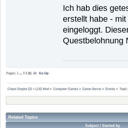
Ich hab dies gete
erstellt habe - mi
eingeloggt. Diese
Questbelohnung 
Pages:
1
...
3
4
[
5
]
All
Go Up
Chaos Empire D2 + LOD Mod
»
Computer-Games
»
Game-Server
»
Events
»
Topic
Related Topics
Subject / Started by