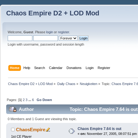
Chaos Empire D2 + LOD Mod
Welcome,
Guest
. Please
login
or
register
.
Login with username, password and session length
Home
Help
Search
Calendar
Donations
Login
Register
Chaos Empire D2 + LOD Mod
»
Daily Chaos
»
Neuigkeiten
»
Topic:
Chaos Empire 7.6
Pages: [
1
]
2
3
...
6
Go Down
Author
Topic: Chaos Empire 7.64 is ou
0 Members and 1 Guest are viewing this topic.
Chaos Empire 7.64 is out
ChaosEmpire
«
on:
November 27, 2005, 08:07:51 pm 
1st CE Player