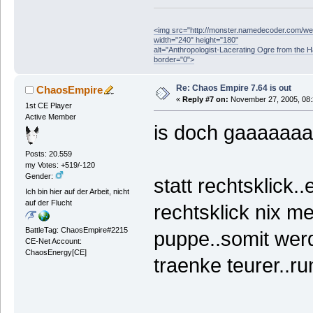
<img src="http://monster.namedecoder.com/
width="240" height="180"
alt="Anthropologist-Lacerating Ogre from the 
border="0">
Re: Chaos Empire 7.64 is out
ChaosEmpire
«
Reply #7 on:
November 27, 2005, 08:
1st CE Player
Active Member
is doch gaaaaaaa
Posts: 20.559
my Votes: +519/-120
Gender:
statt rechtsklick..
Ich bin hier auf der Arbeit, nicht
auf der Flucht
rechtsklick nix m
BattleTag: ChaosEmpire#2215
puppe..somit werd
CE-Net Account:
ChaosEnergy[CE]
traenke teurer..r