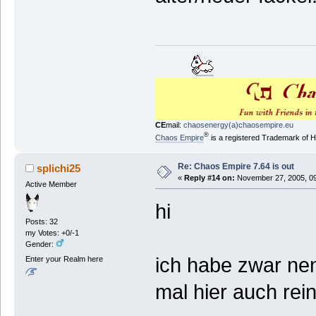
CE
mail:
chaosenergy(a)chaosempire.eu
®
Chaos Empire
is a registered Trademark of
Re: Chaos Empire 7.64 is out
splichi25
«
Reply #14 on:
November 27, 2005, 09
Active Member
hi
Posts: 32
my Votes: +0/-1
Gender:
ich habe zwar nen
Enter your Realm here
mal hier auch re