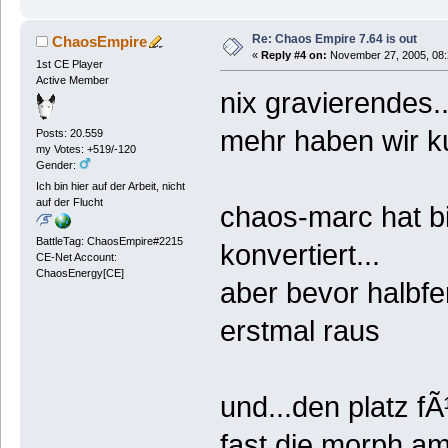
Re: Chaos Empire 7.64 is out
ChaosEmpire
«
Reply #4 on:
November 27, 2005, 08:
1st CE Player
Active Member
nix gravierendes..
mehr haben wir kur
Posts: 20.559
my Votes: +519/-120
Gender:
Ich bin hier auf der Arbeit, nicht
auf der Flucht
chaos-marc hat bi
BattleTag: ChaosEmpire#2215
konvertiert...
CE-Net Account:
ChaosEnergy[CE]
aber bevor halbfer
erstmal raus
und...den platz fÃ
fast die morph am