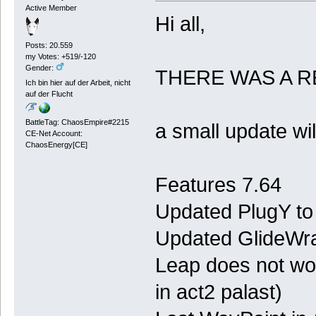
Active Member
Hi all,
Posts: 20.559
my Votes: +519/-120
Gender:
THERE WAS A RE
Ich bin hier auf der Arbeit, nicht
auf der Flucht
BattleTag: ChaosEmpire#2215
a small update wil
CE-Net Account:
ChaosEnergy[CE]
Features 7.64
Updated PlugY to
Updated GlideWra
Leap does not wor
in act2 palast)