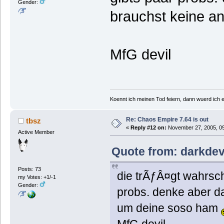
Gender:
brauchst keine a
MfG devil
Koennt ich meinen Tod feiern, dann wuerd ich e
Re: Chaos Empire 7.64 is out
tbsz
«
Reply #12 on:
November 27, 2005, 09
Active Member
Quote from: darkdev
Posts: 73
die trÃƒÂ¤gt wahrsch
my Votes: +1/-1
Gender:
probs. denke aber d
um deine soso ham
MfG devil