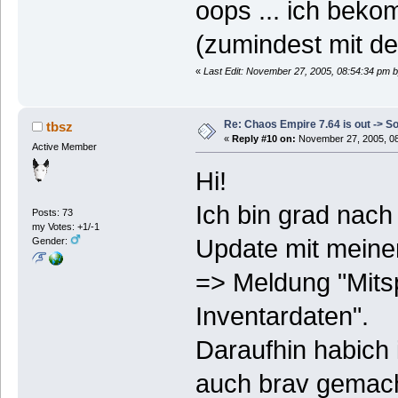
oops ... ich beko
(zumindest mit de
«
Last Edit: November 27, 2005, 08:54:34 pm b
Re: Chaos Empire 7.64 is out -> S
tbsz
«
Reply #10 on:
November 27, 2005, 08
Active Member
Hi!
Ich bin grad nac
Posts: 73
my Votes: +1/-1
Update mit meiner
Gender:
=> Meldung "Mitsp
Inventardaten".
Daraufhin habich
auch brav gemach