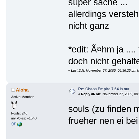
super sache ...
allerdings verste
nicht ganz
*edit: Ã¤hm ja ...
doch nicht gehalt
«
Last Edit: November 27, 2005, 08:36:25 pm b
Re: Chaos Empire 7.64 is out
Aloha
«
Reply #6 on:
November 27, 2005, 08:
Active Member
souls (zu finden m
Posts: 246
frueher nen ei bei
my Votes: +15/-3