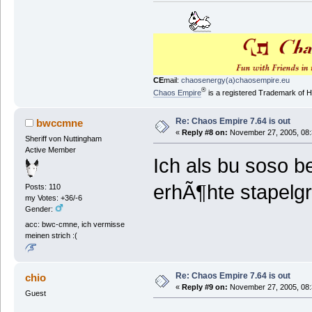
CE
mail:
chaosenergy(a)chaosempire.eu
®
Chaos Empire
is a registered Trademark of
Re: Chaos Empire 7.64 is out
bwccmne
«
Reply #8 on:
November 27, 2005, 08:
Sheriff von Nuttingham
Active Member
Ich als bu soso 
erhÃ¶hte stapel
Posts: 110
my Votes: +36/-6
Gender:
acc: bwc-cmne, ich vermisse
meinen strich :(
Re: Chaos Empire 7.64 is out
chio
«
Reply #9 on:
November 27, 2005, 08:
Guest