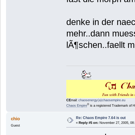
denke in der naec
mehr..dann muesst
lÃ¶schen..faellt m
CE
mail:
chaosenergy(a)chaosempire.eu
®
Chaos Empire
is a registered Trademark of
Re: Chaos Empire 7.64 is out
chio
«
Reply #5 on:
November 27, 2005, 08:
Guest