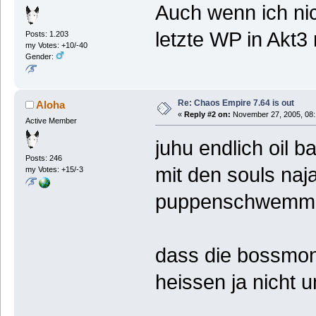
Auch wenn ich nic
letzte WP in Akt3
Posts: 1.203
my Votes: +10/-40
Gender:
Re: Chaos Empire 7.64 is out
Aloha
«
Reply #2 on:
November 27, 2005, 08:
Active Member
juhu endlich oil b
Posts: 246
mit den souls naj
my Votes: +15/-3
puppenschwemme
dass die bossmons
heissen ja nicht