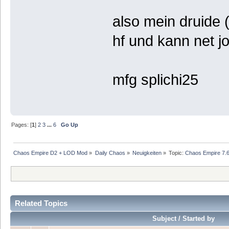
also mein druide 
hf und kann net j
mfg splichi25
Pages: [
1
]
2
3
...
6
Go Up
Chaos Empire D2 + LOD Mod
»
Daily Chaos
»
Neuigkeiten
»
Topic:
Chaos Empire 7.6
Related Topics
Subject / Started by