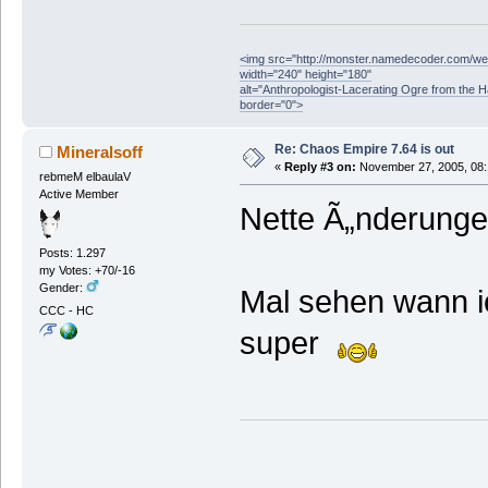
<img src="http://monster.namedecoder.com/
width="240" height="180"
alt="Anthropologist-Lacerating Ogre from the 
border="0">
Re: Chaos Empire 7.64 is out
Mineralsoff
«
Reply #3 on:
November 27, 2005, 08:
rebmeM elbaulaV
Active Member
Nette Ã„nderung
Posts: 1.297
my Votes: +70/-16
Gender:
Mal sehen wann i
CCC - HC
super