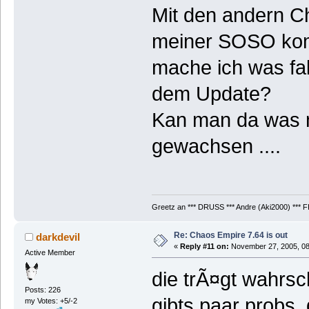
Mit den andern Ch
meiner SOSO kom
mache ich was fal
dem Update?
Kan man da was m
gewachsen ....
Greetz an *** DRUSS *** Andre (Aki2000) *** F
Re: Chaos Empire 7.64 is out
darkdevil
«
Reply #11 on:
November 27, 2005, 08
Active Member
die trÃ¤gt wahrsch
Posts: 226
gibts paar probs.
my Votes: +5/-2