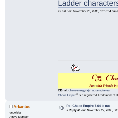
Ladder characters
«
Last Edit: November 29, 2005, 07:52:04 am
CE
mail:
chaosenergy(a)chaosempire.eu
®
Chaos Empire
is a registered Trademark of
Re: Chaos Empire 7.64 is out
Arkantos
«
Reply #1 on:
November 27, 2005, 08:
unbeliebt
Active Member