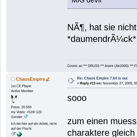
NÃ¶, hat sie nich
*daumendrÃ¼ck*
Greetz an *** DRUSS *** Andre (Aki2000) *** F
Re: Chaos Empire 7.64 is out
ChaosEmpire
«
Reply #13 on:
November 27, 2005, 09
1st CE Player
Active Member
sooo
Posts: 20.559
my Votes: +519/-120
Gender:
zum einen muesse
Ich bin hier auf der Arbeit, nicht
auf der Flucht
charaktere gleich