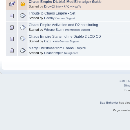
Chaos Empire Diablo2 Mod Einsteiger Guide
Started by
DrowElf
Info + FAQ + HowTo
Tribute to Chaos Empire - Set
Started by
Hoerby
German Support
Chaos Empire Activation and D2 not starting
Started by
WhisperStorm
International Support
Chaos Empire Starten ohne Diablo 2 LOD CD
Started by
kripz_xion
German Support
Merry Christmas from Chaos Empire
Started by
ChaosEmpire
Neuigkeiten
SMF
|
S
Simp
Eno
Bad Behavior
has blo
Page created