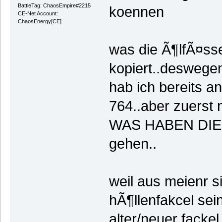
BattleTag: ChaosEmpire#2215
koennen
CE-Net Account:
ChaosEnergy[CE]
was die Ã¶lfÃ¤sse
kopiert..deswege
hab ich bereits a
764..aber zuerst
WAS HABEN DIE 
gehen..
weil aus meienr s
hÃ¶llenfakcel sein
alter/neuer facke