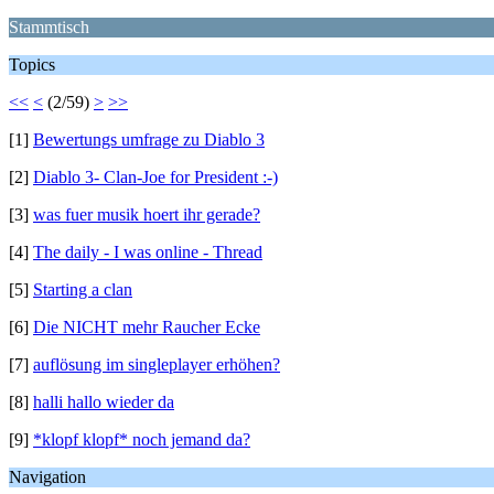
Stammtisch
Topics
<<
<
(2/59)
>
>>
[1]
Bewertungs umfrage zu Diablo 3
[2]
Diablo 3- Clan-Joe for President :-)
[3]
was fuer musik hoert ihr gerade?
[4]
The daily - I was online - Thread
[5]
Starting a clan
[6]
Die NICHT mehr Raucher Ecke
[7]
auflösung im singleplayer erhöhen?
[8]
halli hallo wieder da
[9]
*klopf klopf* noch jemand da?
Navigation