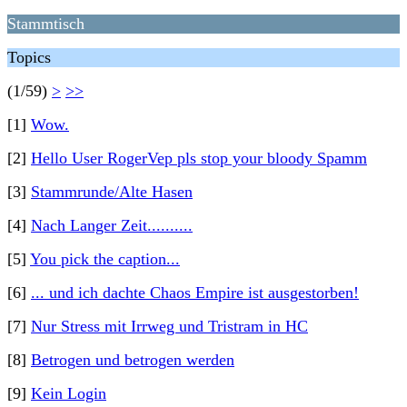
Stammtisch
Topics
(1/59)
>
>>
[1]
Wow.
[2]
Hello User RogerVep pls stop your bloody Spamm
[3]
Stammrunde/Alte Hasen
[4]
Nach Langer Zeit..........
[5]
You pick the caption...
[6]
... und ich dachte Chaos Empire ist ausgestorben!
[7]
Nur Stress mit Irrweg und Tristram in HC
[8]
Betrogen und betrogen werden
[9]
Kein Login