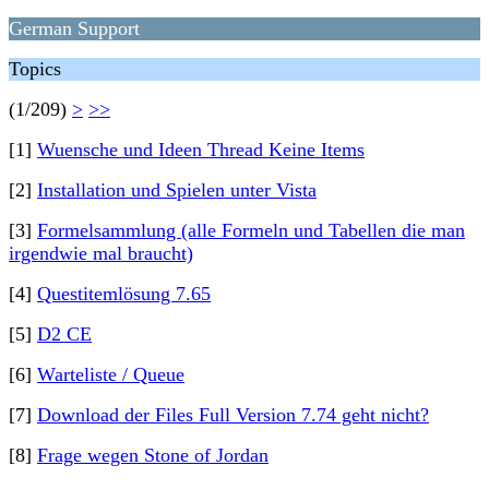
German Support
Topics
(1/209)
>
>>
[1]
Wuensche und Ideen Thread Keine Items
[2]
Installation und Spielen unter Vista
[3]
Formelsammlung (alle Formeln und Tabellen die man
irgendwie mal braucht)
[4]
Questitemlösung 7.65
[5]
D2 CE
[6]
Warteliste / Queue
[7]
Download der Files Full Version 7.74 geht nicht?
[8]
Frage wegen Stone of Jordan