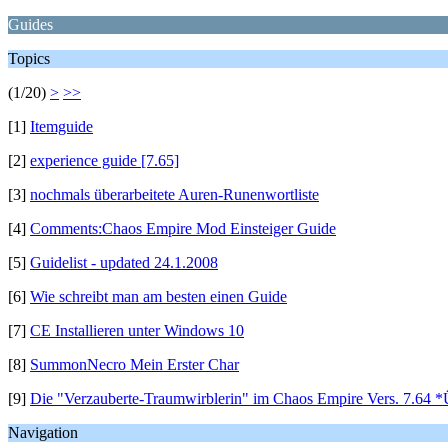
Guides
Topics
(1/20)
>
>>
[1]
Itemguide
[2]
experience guide [7.65]
[3]
nochmals überarbeitete Auren-Runenwortliste
[4]
Comments:Chaos Empire Mod Einsteiger Guide
[5]
Guidelist - updated 24.1.2008
[6]
Wie schreibt man am besten einen Guide
[7]
CE Installieren unter Windows 10
[8]
SummonNecro Mein Erster Char
[9]
Die "Verzauberte-Traumwirblerin" im Chaos Empire Vers. 7.64 *Ü
Navigation